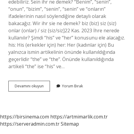
edebiliriz. Sein ihr ne demek? “Benim”, “senin”,
“onun”, “bizim”, “senin”, “senin” ve “onların”
ifadelerinin nasıl söylendiğine detaylı olarak
bakacağız. Wir ihr sie ne demek? biz (biz) siz (siz)
onlar (onlar) / siz (siz/siz]22 Kas. 2023 İhre nerede
kullanılır? Şimdi “his” ve “her” konusunu ele alacağız.
his: His (erkekler için) her: Her (kadınlar için) Bu
yalnızca ismin artikelinin önünde kullanıldığında
geçerlidir “the” ve “the”. Önünde kullanıldığında
artikeli “the” ise “his” ve…
Ihr
Devamını okuyun
Yorum Bırak
Ne
Almanca
https://birsinema.com
https://artmimarlik.com.tr
https://serveradmin.com.tr
Sitemap