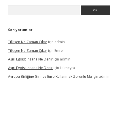
Arama
Son yorumlar
Tilkişen Ne Zaman Çıkar
için
admin
Tilkişen Ne Zaman Çıkar
için
Emre
Aşırı Egoist Insana Ne Denir
için
admin
Aşırı Egoist Insana Ne Denir
için
Hümeyra
Avrupa Birliğine Girince Euro Kullanmak Zorunlu Mu
için
admin
texper indir
elexbetgiris.org