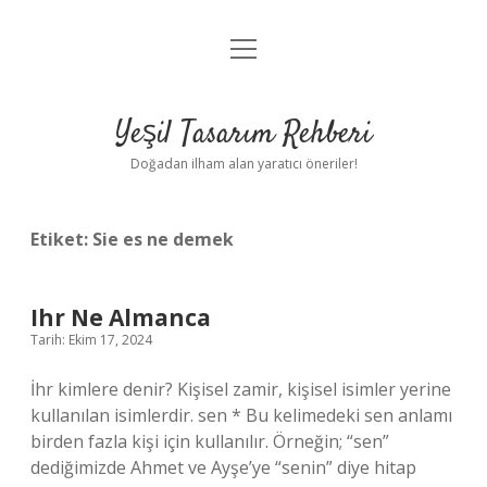
menüyü
Anasayfa
aç
Gizlilik Politikası
Yeşil Tasarım Rehberi
Yasal Uyarı
Doğadan ilham alan yaratıcı öneriler!
Hakkımızda
Etiket:
Sie es ne demek
Ihr Ne Almanca
Tarih: Ekim 17, 2024
İhr kimlere denir? Kişisel zamir, kişisel isimler yerine
kullanılan isimlerdir. sen * Bu kelimedeki sen anlamı
birden fazla kişi için kullanılır. Örneğin; “sen”
dediğimizde Ahmet ve Ayşe’ye “senin” diye hitap