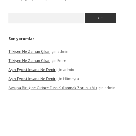
Arama
Son yorumlar
Tilkişen Ne Zaman Çıkar
için
admin
Tilkişen Ne Zaman Çıkar
için
Emre
Aşırı Egoist Insana Ne Denir
için
admin
Aşırı Egoist Insana Ne Denir
için
Hümeyra
Avrupa Birliğine Girince Euro Kullanmak Zorunlu Mu
için
admin
.com/
betexper indir
elexbetgiris.org