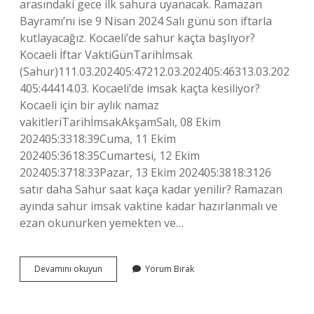
arasındaki gece ilk sahura uyanacak. Ramazan
Bayramı’nı ise 9 Nisan 2024 Salı günü son iftarla
kutlayacağız. Kocaeli’de sahur kaçta başlıyor?
Kocaeli İftar VaktiGünTarihİmsak
(Sahur)111.03.202405:47212.03.202405:46313.03.202
405:44414.03. Kocaeli’de imsak kaçta kesiliyor?
Kocaeli için bir aylık namaz
vakitleriTarihİmsakAkşamSalı, 08 Ekim
202405:3318:39Cuma, 11 Ekim
202405:3618:35Cumartesi, 12 Ekim
202405:3718:33Pazar, 13 Ekim 202405:3818:3126
satır daha Sahur saat kaça kadar yenilir? Ramazan
ayında sahur imsak vaktine kadar hazırlanmalı ve
ezan okunurken yemekten ve…
Izmit
Devamını okuyun
Yorum Bırak
Sahur
Saati
Kaçta