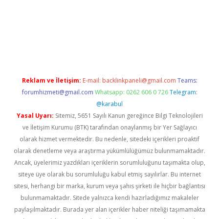
etexper indir
elexbetgiris.org
Reklam ve İletişim:
E-mail:
backlinkpaneli@gmail.com
Teams:
forumhizmeti@gmail.com
Whatsapp: 0262 606 0 726
Telegram:
@karabul
Yasal Uyarı:
Sitemiz, 5651 Sayılı Kanun gereğince Bilgi Teknolojileri
ve İletişim Kurumu (BTK) tarafından onaylanmış bir Yer Sağlayıcı
olarak hizmet vermektedir. Bu nedenle, sitedeki içerikleri proaktif
olarak denetleme veya araştırma yükümlülüğümüz bulunmamaktadır.
Ancak, üyelerimiz yazdıkları içeriklerin sorumluluğunu taşımakta olup,
siteye üye olarak bu sorumluluğu kabul etmiş sayılırlar. Bu internet
sitesi, herhangi bir marka, kurum veya şahıs şirketi ile hiçbir bağlantısı
bulunmamaktadır. Sitede yalnızca kendi hazırladığımız makaleler
paylaşılmaktadır. Burada yer alan içerikler haber niteliği taşımamakta