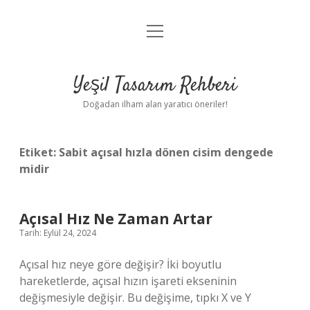
menüyü
Anasayfa
aç
Gizlilik Politikası
Yeşil Tasarım Rehberi
Yasal Uyarı
Doğadan ilham alan yaratıcı öneriler!
Hakkımızda
Etiket:
Sabit açısal hızla dönen cisim dengede
midir
Açısal Hız Ne Zaman Artar
Tarih: Eylül 24, 2024
Açısal hız neye göre değişir? İki boyutlu
hareketlerde, açısal hızın işareti ekseninin
değişmesiyle değişir. Bu değişime, tıpkı X ve Y