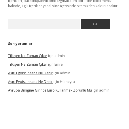
içerikleri,
backlinkpanelicomtr@gmail.com
adresine bildirmeniz
halinde, ilgili içerikler yasal süre içerisinde sitemizden kaldırılacaktır.
Arama
Son yorumlar
Tilkişen Ne Zaman Çıkar
için
admin
Tilkişen Ne Zaman Çıkar
için
Emre
Aşırı Egoist Insana Ne Denir
için
admin
Aşırı Egoist Insana Ne Denir
için
Hümeyra
Avrupa Birliğine Girince Euro Kullanmak Zorunlu Mu
için
admin