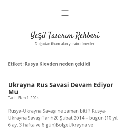
menüyü
Anasayfa
aç
Gizlilik Politikası
Yeşil Tasarım Rehberi
Yasal Uyarı
Doğadan ilham alan yaratıcı öneriler!
Hakkımızda
Etiket:
Rusya Kievden neden çekildi
Ukrayna Rus Savasi Devam Ediyor
Mu
Tarih: Ekim 1, 2024
Rusya-Ukrayna Savaşı ne zaman bitti? Rusya-
Ukrayna SavaşıTarih20 Şubat 2014 – bugün (10 yıl,
6 ay, 3 hafta ve 6 gün)BölgeUkrayna ve