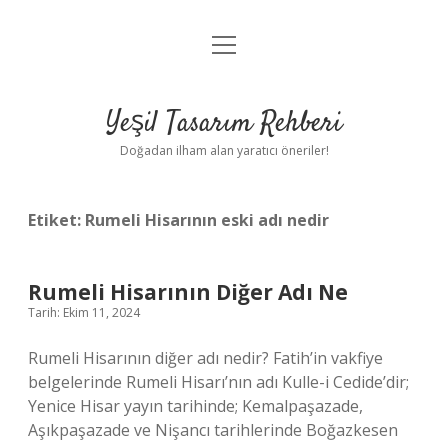
menüyü
Anasayfa
aç
Gizlilik Politikası
Yeşil Tasarım Rehberi
Yasal Uyarı
Doğadan ilham alan yaratıcı öneriler!
Hakkımızda
Etiket:
Rumeli Hisarının eski adı nedir
Rumeli Hisarının Diğer Adı Ne
Tarih: Ekim 11, 2024
Rumeli Hisarının diğer adı nedir? Fatih’in vakfiye
belgelerinde Rumeli Hisarı’nın adı Kulle-i Cedide’dir;
Yenice Hisar yayın tarihinde; Kemalpaşazade,
Aşıkpaşazade ve Nişancı tarihlerinde Boğazkesen