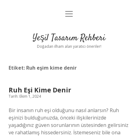
menüyü
Anasayfa
aç
Gizlilik Politikası
Yeşil Tasarım Rehberi
Yasal Uyarı
Doğadan ilham alan yaratıcı öneriler!
Hakkımızda
Etiket:
Ruh eşim kime denir
Ruh Eşi Kime Denir
Tarih: Ekim 1, 2024
Bir insanın ruh eşi olduğunu nasıl anlarsın? Ruh
eşinizi bulduğunuzda, önceki ilişkilerinizde
yaşadığınız güven sorunlarının üstesinden gelirsiniz
ve rahatlamış hissedersiniz. İstemeseniz bile ona