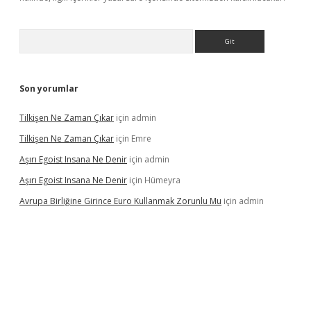
Arama
Son yorumlar
Tilkişen Ne Zaman Çıkar
için
admin
Tilkişen Ne Zaman Çıkar
için
Emre
Aşırı Egoist Insana Ne Denir
için
admin
Aşırı Egoist Insana Ne Denir
için
Hümeyra
Avrupa Birliğine Girince Euro Kullanmak Zorunlu Mu
için
admin
texper indir
elexbetgiris.org