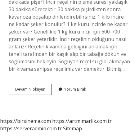
dakikada pişer? İncir reçelinin pişme süresi yaklaşık
30 dakika sürecektir. 30 dakika pişirdikten sonra
kavanoza boşaltıp dinlendirebilirsiniz. 1 kilo incire
ne kadar şeker konulur? 1 kg kuru incirde ne kadar
şeker var? Genellikle 1 kg kuru incir için 600-700
gram şeker yeterlidir. İncir reçelinin olduğunu nasıl
anlarız? Reçelin kıvamına geldiğini anlamak için
taneli tarafından bir kaşık alıp bir tabağa dökün ve
soğumasını bekleyin. Soğuyan reçel su gibi akmayan
bir kıvama sahipse reçelimiz var demektir. Bitmiş…
Incir
Devamını okuyun
Yorum Bırak
Reçeli
Kaç
Saat
Şekerde
Bekletilir
https://birsinema.com
https://artmimarlik.com.tr
https://serveradmin.com.tr
Sitemap