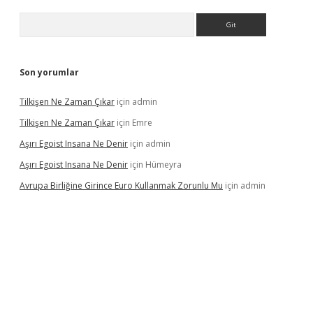
Arama
Son yorumlar
Tilkişen Ne Zaman Çıkar
için
admin
Tilkişen Ne Zaman Çıkar
için
Emre
Aşırı Egoist Insana Ne Denir
için
admin
Aşırı Egoist Insana Ne Denir
için
Hümeyra
Avrupa Birliğine Girince Euro Kullanmak Zorunlu Mu
için
admin
etexper indir
elexbetgiris.org