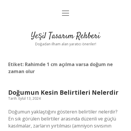
menüyü
Anasayfa
aç
Gizlilik Politikası
Yeşil Tasarım Rehberi
Yasal Uyarı
Doğadan ilham alan yaratıcı öneriler!
Hakkımızda
Etiket:
Rahimde 1 cm açılma varsa doğum ne
zaman olur
Doğumun Kesin Belirtileri Nelerdir
Tarih: Eylül 13, 2024
Doğumun yaklaştığını gösteren belirtiler nelerdir?
En sık görülen belirtiler arasında düzenli ve güçlü
kasılmalar, zarların yırtılması (amniyon sıvısının