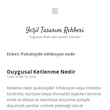
menüyü
Anasayfa
aç
Gizlilik Politikası
Yeşil Tasarım Rehberi
Yasal Uyarı
Doğadan ilham alan yaratıcı öneriler!
Hakkımızda
Etiket:
Psikolojide inhibisyon nedir
Duygusal Ketlenme Nedir
Tarih: Aralık 10, 2024
Ketleme nedir psikolojide? İnhibisyon veya inhibitör
kontrolü, dürtüsel (veya otomatik) tepkileri kontrol
etme ve dikkat ve mantıksal düşünme yoluyla
düşünceli yanıtlar üretme yeteneği olarak