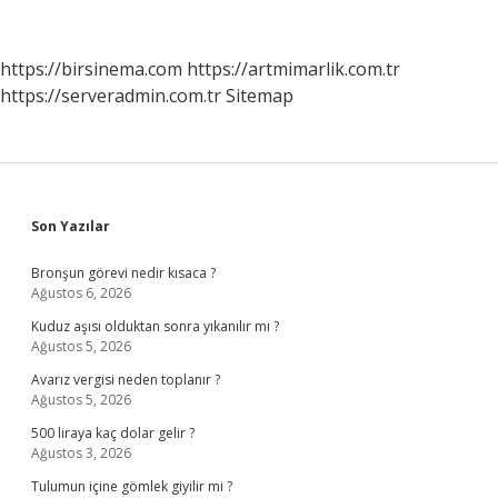
Çeşit
Problem
Vardır
https://birsinema.com
https://artmimarlik.com.tr
https://serveradmin.com.tr
Sitemap
Sidebar
Son Yazılar
Bronşun görevi nedir kısaca ?
Ağustos 6, 2026
Kuduz aşısı olduktan sonra yıkanılır mı ?
Ağustos 5, 2026
Avarız vergisi neden toplanır ?
Ağustos 5, 2026
500 liraya kaç dolar gelir ?
Ağustos 3, 2026
Tulumun içine gömlek giyilir mi ?