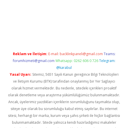
texper indir
elexbetgiris.org
Reklam ve İletişim:
E-mail:
backlinkpaneli@gmail.com
Teams:
forumhizmeti@gmail.com
Whatsapp: 0262 606 0 726
Telegram:
@karabul
Yasal Uyarı:
Sitemiz, 5651 Sayılı Kanun gereğince Bilgi Teknolojileri
ve İletişim Kurumu (BTK) tarafından onaylanmış bir Yer Sağlayıcı
olarak hizmet vermektedir. Bu nedenle, sitedeki içerikleri proaktif
olarak denetleme veya araştırma yükümlülüğümüz bulunmamaktadır.
Ancak, üyelerimiz yazdıkları içeriklerin sorumluluğunu taşımakta olup,
siteye üye olarak bu sorumluluğu kabul etmiş sayılırlar. Bu internet
sitesi, herhangi bir marka, kurum veya şahıs şirketi ile hiçbir bağlantısı
bulunmamaktadır. Sitede yalnızca kendi hazırladığımız makaleler