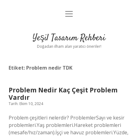
menüyü
Anasayfa
aç
Gizlilik Politikası
Yeşil Tasarım Rehberi
Yasal Uyarı
Doğadan ilham alan yaratıcı öneriler!
Hakkımızda
Etiket:
Problem nedir TDK
Problem Nedir Kaç Çeşit Problem
Vardır
Tarih: Ekim 10, 2024
Problem çeşitleri nelerdir? ProblemlerSayı ve kesir
problemleri.Yaş problemleri.Hareket problemleri
(mesafe/hız/zaman).İşçi ve havuz problemleri.Yüzde,