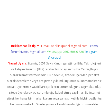
texper indir
elexbetgiris.org
Reklam ve İletişim:
E-mail:
backlinkpaneli@gmail.com
Teams:
forumhizmeti@gmail.com
Whatsapp: 0262 606 0 726
Telegram:
@karabul
Yasal Uyarı:
Sitemiz, 5651 Sayılı Kanun gereğince Bilgi Teknolojileri
ve İletişim Kurumu (BTK) tarafından onaylanmış bir Yer Sağlayıcı
olarak hizmet vermektedir. Bu nedenle, sitedeki içerikleri proaktif
olarak denetleme veya araştırma yükümlülüğümüz bulunmamaktadır.
Ancak, üyelerimiz yazdıkları içeriklerin sorumluluğunu taşımakta olup,
siteye üye olarak bu sorumluluğu kabul etmiş sayılırlar. Bu internet
sitesi, herhangi bir marka, kurum veya şahıs şirketi ile hiçbir bağlantısı
bulunmamaktadır. Sitede yalnızca kendi hazırladığımız makaleler