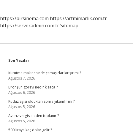
Çeşit
Problem
Vardır
https://birsinema.com
https://artmimarlik.com.tr
https://serveradmin.com.tr
Sitemap
Sidebar
Son Yazılar
Kurutma makinesinde çamaşırlar kırışır mı ?
Ağustos 7, 2026
Bronşun görevi nedir kısaca ?
Ağustos 6, 2026
Kuduz aşısı olduktan sonra yıkanılır mı ?
Ağustos 5, 2026
Avarız vergisi neden toplanır ?
Ağustos 5, 2026
500 liraya kaç dolar gelir ?