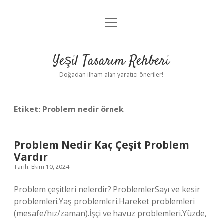
menüyü
Anasayfa
aç
Gizlilik Politikası
Yeşil Tasarım Rehberi
Yasal Uyarı
Doğadan ilham alan yaratıcı öneriler!
Hakkımızda
Etiket:
Problem nedir örnek
Problem Nedir Kaç Çeşit Problem
Vardır
Tarih: Ekim 10, 2024
Problem çeşitleri nelerdir? ProblemlerSayı ve kesir
problemleri.Yaş problemleri.Hareket problemleri
(mesafe/hız/zaman).İşçi ve havuz problemleri.Yüzde,