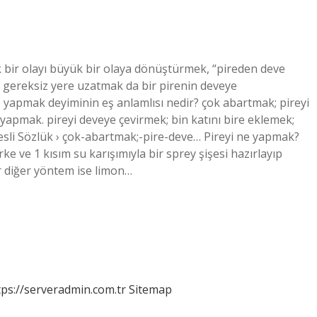
k bir olayı büyük bir olaya dönüştürmek, “pireden deve
gereksiz yere uzatmak da bir pirenin deveye
eve yapmak deyiminin eş anlamlısı nedir? çok abartmak; pireyi
 yapmak. pireyi deveye çevirmek; bin katını bire eklemek;
sli Sözlük › çok-abartmak;-pire-deve… Pireyi ne yapmak?
sirke ve 1 kısım su karışımıyla bir sprey şişesi hazırlayıp
ir diğer yöntem ise limon…
tps://serveradmin.com.tr
Sitemap