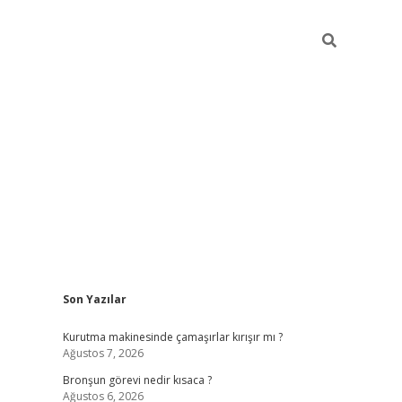
Sidebar
Son Yazılar
https://hiltonbet-giris.com/
betexper in
Kurutma makinesinde çamaşırlar kırışır mı ?
Ağustos 7, 2026
Bronşun görevi nedir kısaca ?
Ağustos 6, 2026