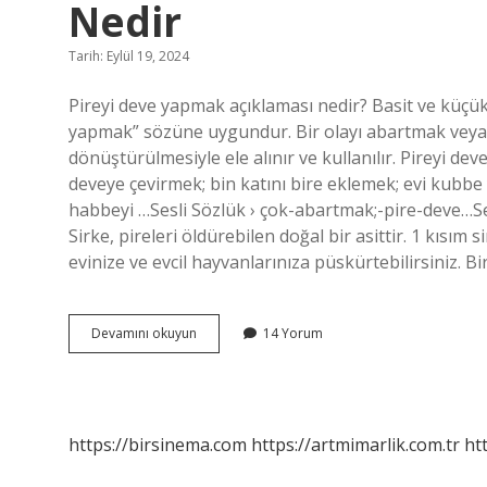
Nedir
Tarih: Eylül 19, 2024
Pireyi deve yapmak açıklaması nedir? Basit ve küçü
yapmak” sözüne uygundur. Bir olayı abartmak veya 
dönüştürülmesiyle ele alınır ve kullanılır. Pireyi d
deveye çevirmek; bin katını bire eklemek; evi kubbe
habbeyi …Sesli Sözlük › çok-abartmak;-pire-deve…Se
Sirke, pireleri öldürebilen doğal bir asittir. 1 kısım 
evinize ve evcil hayvanlarınıza püskürtebilirsiniz. B
Pireyi
Devamını okuyun
14 Yorum
Deve
Yapmak
Kelimesinin
Açıklaması
Nedir
https://birsinema.com
https://artmimarlik.com.tr
ht