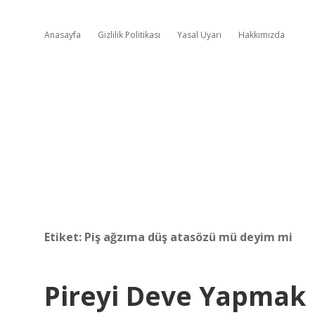
Anasayfa
Gizlilik Politikası
Yasal Uyarı
Hakkımızda
Etiket:
Piş ağzıma düş atasözü mü deyim mi
Pireyi Deve Yapmak 