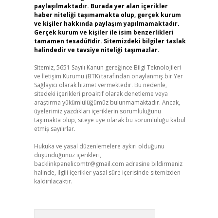
paylaşılmaktadır. Burada yer alan içerikler
haber niteliği taşımamakta olup, gerçek kurum
ve kişiler hakkında paylaşım yapılmamaktadır.
Gerçek kurum ve kişiler ile isim benzerlikleri
tamamen tesadüfidir. Sitemizdeki bilgiler taslak
halindedir ve tavsiye niteliği taşımazlar.
Sitemiz, 5651 Sayılı Kanun gereğince Bilgi Teknolojileri
ve İletişim Kurumu (BTK) tarafından onaylanmış bir Yer
Sağlayıcı olarak hizmet vermektedir. Bu nedenle,
sitedeki içerikleri proaktif olarak denetleme veya
araştırma yükümlülüğümüz bulunmamaktadır. Ancak,
üyelerimiz yazdıkları içeriklerin sorumluluğunu
taşımakta olup, siteye üye olarak bu sorumluluğu kabul
etmiş sayılırlar.
Hukuka ve yasal düzenlemelere aykırı olduğunu
düşündüğünüz içerikleri,
backlinkpanelicomtr@gmail.com
adresine bildirmeniz
halinde, ilgili içerikler yasal süre içerisinde sitemizden
kaldırılacaktır.
Arama