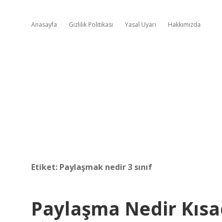
Anasayfa
Gizlilik Politikası
Yasal Uyarı
Hakkımızda
Etiket:
Paylaşmak nedir 3 sınıf
Paylaşma Nedir Kısa