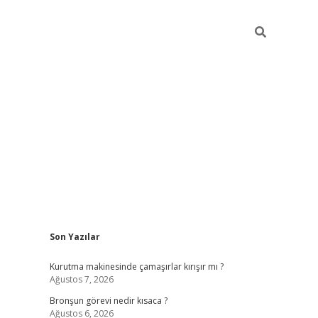
Sidebar
Son Yazılar
https://hiltonbet-giris.com/
betexper in
Kurutma makinesinde çamaşırlar kırışır mı ?
Ağustos 7, 2026
Bronşun görevi nedir kısaca ?
Ağustos 6, 2026