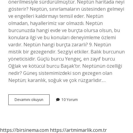
önerilmesiyle sürdürülmüştür. Neptün haritada neyi
gösterir? Neptün, sınırlamaların üstesinden gelmeyi
ve engelleri kaldırmayı temsil eder. Neptün
olmadan, hayallerimiz var olmazdı. Neptün
burcunuzda hangi evde ve burçta olursa olsun, bu
konulara ilgi ve bu konuları deneyimleme özlemi
vardır. Neptün hangi burçta zararlı? 9. Neptün
mistik bir gezegendir. Sezgiyi etkiler. Balık burcunun
yöneticisidir. Güçlü burcu Yengeç, en zayıf burcu
Oğlak ve kötücül burcu Başak’tır. Neptünün özelliği
nedir? Güneş sistemimizdeki son gezegen olan
Neptün; karanlık, soğuk ve çok rüzgarlıdır.…
Neptün
Devamını okuyun
10 Yorum
Astrolojide
Ne
Demek
https://birsinema.com
https://artmimarlik.com.tr