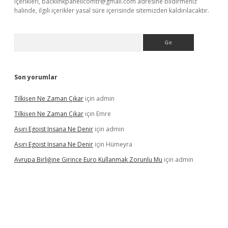
içerikleri,
backlinkpanelicomtr@gmail.com
adresine bildirmeniz
halinde, ilgili içerikler yasal süre içerisinde sitemizden kaldırılacaktır.
Arama
Son yorumlar
Tilkişen Ne Zaman Çıkar
için
admin
Tilkişen Ne Zaman Çıkar
için
Emre
Aşırı Egoist Insana Ne Denir
için
admin
Aşırı Egoist Insana Ne Denir
için
Hümeyra
Avrupa Birliğine Girince Euro Kullanmak Zorunlu Mu
için
admin