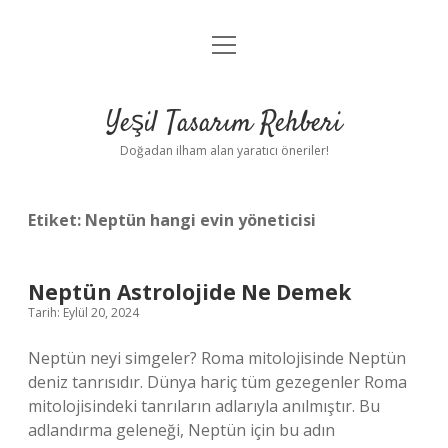
menüyü
Anasayfa
aç
Gizlilik Politikası
Yeşil Tasarım Rehberi
Yasal Uyarı
Doğadan ilham alan yaratıcı öneriler!
Hakkımızda
Etiket:
Neptün hangi evin yöneticisi
Neptün Astrolojide Ne Demek
Tarih: Eylül 20, 2024
Neptün neyi simgeler? Roma mitolojisinde Neptün
deniz tanrısıdır. Dünya hariç tüm gezegenler Roma
mitolojisindeki tanrıların adlarıyla anılmıştır. Bu
adlandırma geleneği, Neptün için bu adın