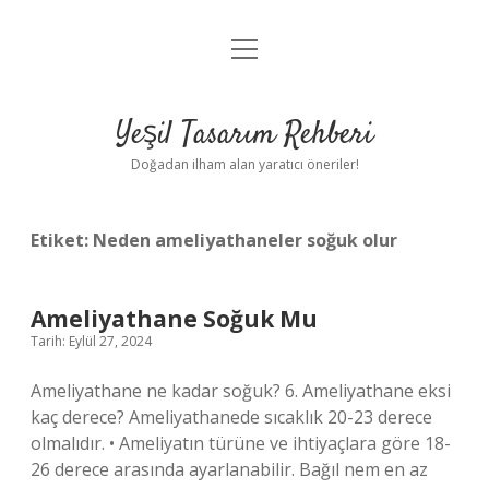
menüyü
Anasayfa
aç
Gizlilik Politikası
Yeşil Tasarım Rehberi
Yasal Uyarı
Doğadan ilham alan yaratıcı öneriler!
Hakkımızda
Etiket:
Neden ameliyathaneler soğuk olur
Ameliyathane Soğuk Mu
Tarih: Eylül 27, 2024
Ameliyathane ne kadar soğuk? 6. Ameliyathane eksi
kaç derece? Ameliyathanede sıcaklık 20-23 derece
olmalıdır. • Ameliyatın türüne ve ihtiyaçlara göre 18-
26 derece arasında ayarlanabilir. Bağıl nem en az