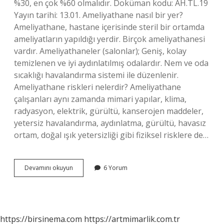
%30, en çok %60 olmalıdır. Doküman kodu: AH.TL.19
Yayın tarihi: 13.01. Ameliyathane nasıl bir yer?
Ameliyathane, hastane içerisinde steril bir ortamda
ameliyatların yapıldığı yerdir. Birçok ameliyathanesi
vardır. Ameliyathaneler (salonlar); Geniş, kolay
temizlenen ve iyi aydınlatılmış odalardır. Nem ve oda
sıcaklığı havalandırma sistemi ile düzenlenir.
Ameliyathane riskleri nelerdir? Ameliyathane
çalışanları aynı zamanda mimari yapılar, klima,
radyasyon, elektrik, gürültü, kanserojen maddeler,
yetersiz havalandırma, aydınlatma, gürültü, havasız
ortam, doğal ışık yetersizliği gibi fiziksel risklere de…
Ameliyathane
Devamını okuyun
6 Yorum
Soğuk
Mu
https://birsinema.com
https://artmimarlik.com.tr