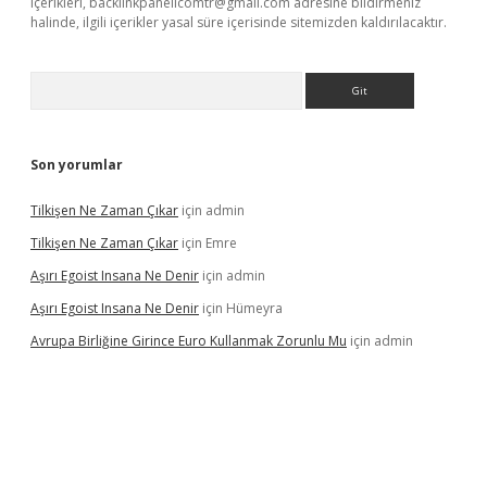
içerikleri,
backlinkpanelicomtr@gmail.com
adresine bildirmeniz
halinde, ilgili içerikler yasal süre içerisinde sitemizden kaldırılacaktır.
Arama
Son yorumlar
Tilkişen Ne Zaman Çıkar
için
admin
Tilkişen Ne Zaman Çıkar
için
Emre
Aşırı Egoist Insana Ne Denir
için
admin
Aşırı Egoist Insana Ne Denir
için
Hümeyra
Avrupa Birliğine Girince Euro Kullanmak Zorunlu Mu
için
admin