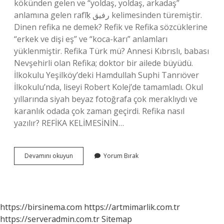
kökünden gelen ve “yoldaş, yoldaş, arkadaş”
anlamına gelen rafīḳ رفيق kelimesinden türemiştir.
Dinen refika ne demek? Refik ve Refika sözcüklerine
“erkek ve dişi eş” ve “koca-karı” anlamları
yüklenmiştir. Refika Türk mü? Annesi Kıbrıslı, babası
Nevşehirli olan Refika; doktor bir ailede büyüdü.
İlkokulu Yeşilköy’deki Hamdullah Suphi Tanrıöver
İlkokulu’nda, liseyi Robert Kolej’de tamamladı. Okul
yıllarında siyah beyaz fotoğrafa çok meraklıydı ve
karanlık odada çok zaman geçirdi. Refika nasıl
yazılır? REFİKA KELİMESİNİN…
Refika
Devamını okuyun
Yorum Bırak
I
Ne
Demek
https://birsinema.com
https://artmimarlik.com.tr
https://serveradmin.com.tr
Sitemap