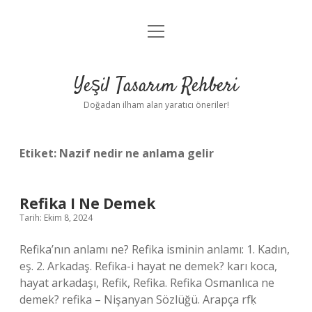
menüyü
Anasayfa
aç
Gizlilik Politikası
Yeşil Tasarım Rehberi
Yasal Uyarı
Doğadan ilham alan yaratıcı öneriler!
Hakkımızda
Etiket:
Nazif nedir ne anlama gelir
Refika I Ne Demek
Tarih: Ekim 8, 2024
Refika’nın anlamı ne? Refika isminin anlamı: 1. Kadın,
eş. 2. Arkadaş. Refika-i hayat ne demek? karı koca,
hayat arkadaşı, Refik, Refika. Refika Osmanlıca ne
demek? refika – Nişanyan Sözlüğü. Arapça rfḳ