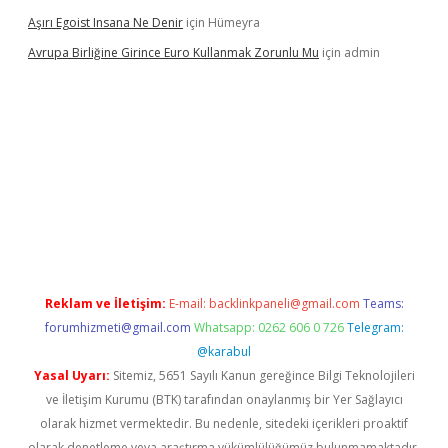
Aşırı Egoist Insana Ne Denir
için
Hümeyra
Avrupa Birliğine Girince Euro Kullanmak Zorunlu Mu
için
admin
exper indir
elexbetgiris.org
Reklam ve İletişim:
E-mail:
backlinkpaneli@gmail.com
Teams:
forumhizmeti@gmail.com
Whatsapp: 0262 606 0 726
Telegram:
@karabul
Yasal Uyarı:
Sitemiz, 5651 Sayılı Kanun gereğince Bilgi Teknolojileri
ve İletişim Kurumu (BTK) tarafından onaylanmış bir Yer Sağlayıcı
olarak hizmet vermektedir. Bu nedenle, sitedeki içerikleri proaktif
olarak denetleme veya araştırma yükümlülüğümüz bulunmamaktadır.