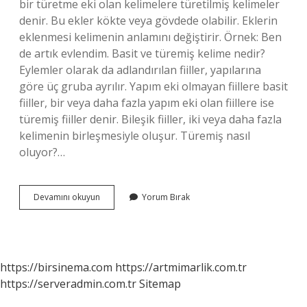
bir türetme eki olan kelimelere türetilmiş kelimeler
denir. Bu ekler kökte veya gövdede olabilir. Eklerin
eklenmesi kelimenin anlamını değiştirir. Örnek: Ben
de artık evlendim. Basit ve türemiş kelime nedir?
Eylemler olarak da adlandırılan fiiller, yapılarına
göre üç gruba ayrılır. Yapım eki olmayan fiillere basit
fiiller, bir veya daha fazla yapım eki olan fiillere ise
türemiş fiiller denir. Bileşik fiiller, iki veya daha fazla
kelimenin birleşmesiyle oluşur. Türemiş nasıl
oluyor?…
Türemiş
Devamını okuyun
Yorum Bırak
Kelime
Nedir
4
Sınıf
https://birsinema.com
https://artmimarlik.com.tr
https://serveradmin.com.tr
Sitemap