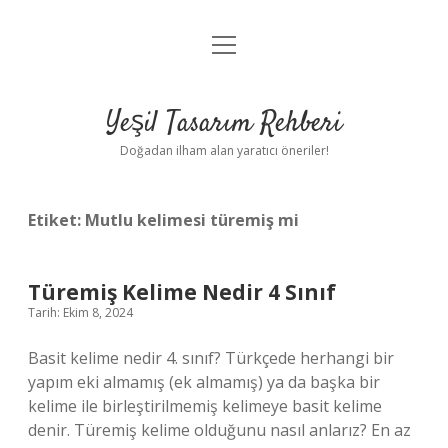
menüyü
Anasayfa
aç
Gizlilik Politikası
Yeşil Tasarım Rehberi
Yasal Uyarı
Doğadan ilham alan yaratıcı öneriler!
Hakkımızda
Etiket:
Mutlu kelimesi türemiş mi
Türemiş Kelime Nedir 4 Sınıf
Tarih: Ekim 8, 2024
Basit kelime nedir 4. sınıf? Türkçede herhangi bir
yapım eki almamış (ek almamış) ya da başka bir
kelime ile birleştirilmemiş kelimeye basit kelime
denir. Türemiş kelime olduğunu nasıl anlarız? En az