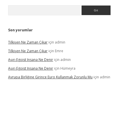
Arama
Son yorumlar
Tilkişen Ne Zaman Çıkar
için
admin
Tilkişen Ne Zaman Çıkar
için
Emre
Aşırı Egoist Insana Ne Denir
için
admin
Aşırı Egoist Insana Ne Denir
için
Hümeyra
Avrupa Birliğine Girince Euro Kullanmak Zorunlu Mu
için
admin
etexper indir
elexbetgiris.org