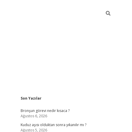
Sidebar
Son Yazılar
https://hiltonbet-giris.com/
betexper 
Bronşun görevi nedir kısaca ?
Ağustos 6, 2026
Kuduz aşısı olduktan sonra yıkanılır mı ?
Ağustos 5, 2026