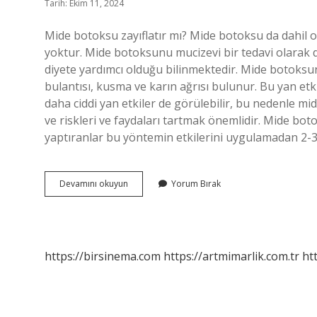
Tarih: Ekim 11, 2024
Mide botoksu zayıflatır mı? Mide botoksu da dahil o
yoktur. Mide botoksunu mucizevi bir tedavi olarak 
diyete yardımcı olduğu bilinmektedir. Mide botoksun
bulantısı, kusma ve karın ağrısı bulunur. Bu yan etki
daha ciddi yan etkiler de görülebilir, bu nedenle 
ve riskleri ve faydaları tartmak önemlidir. Mide bo
yaptıranlar bu yöntemin etkilerini uygulamadan 2-
Mide
Devamını okuyun
Yorum Bırak
Botoksu
Iştah
Keser
Mi
https://birsinema.com
https://artmimarlik.com.tr
ht