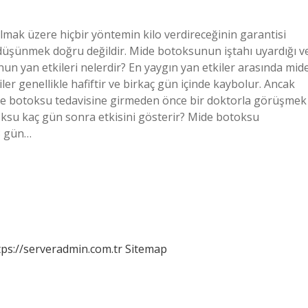
lmak üzere hiçbir yöntemin kilo verdireceğinin garantisi
düşünmek doğru değildir. Mide botoksunun iştahı uyardığı v
un yan etkileri nelerdir? En yaygın yan etkiler arasında mid
ler genellikle hafiftir ve birkaç gün içinde kaybolur. Ancak
mide botoksu tedavisine girmeden önce bir doktorla görüşmek
toksu kaç gün sonra etkisini gösterir? Mide botoksu
3 gün…
tps://serveradmin.com.tr
Sitemap