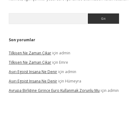
Arama
Son yorumlar
Tilkişen Ne Zaman Çıkar
için
admin
Tilkişen Ne Zaman Çıkar
için
Emre
Aşırı Egoist Insana Ne Denir
için
admin
Aşırı Egoist Insana Ne Denir
için
Hümeyra
Avrupa Birliğine Girince Euro Kullanmak Zorunlu Mu
için
admin
texper indir
elexbetgiris.org