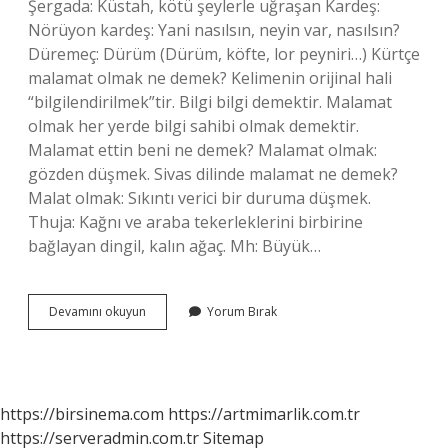
Şergada: Küstah, kötü şeylerle uğraşan Kardeş:
Nörüyon kardeş: Yani nasılsın, neyin var, nasılsın?
Düremeç: Dürüm (Dürüm, köfte, lor peyniri…) Kürtçe
malamat olmak ne demek? Kelimenin orijinal hali
“bilgilendirilmek”tir. Bilgi bilgi demektir. Malamat
olmak her yerde bilgi sahibi olmak demektir.
Malamat ettin beni ne demek? Malamat olmak:
gözden düşmek. Sivas dilinde malamat ne demek?
Malat olmak: Sıkıntı verici bir duruma düşmek.
Thuja: Kağnı ve araba tekerleklerini birbirine
bağlayan dingil, kalın ağaç. Mh: Büyük…
Sivasta
Devamını okuyun
Yorum Bırak
Malamat
Ne
Demek
https://birsinema.com
https://artmimarlik.com.tr
https://serveradmin.com.tr
Sitemap