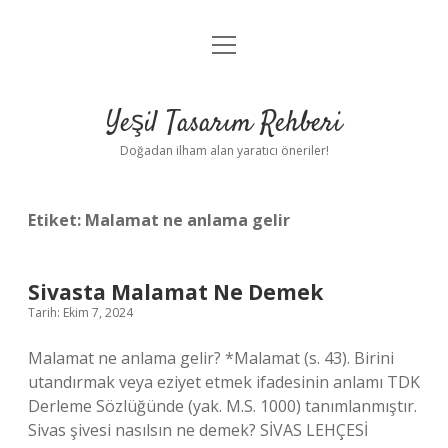
menüyü
Anasayfa
aç
Gizlilik Politikası
Yeşil Tasarım Rehberi
Yasal Uyarı
Doğadan ilham alan yaratıcı öneriler!
Hakkımızda
Etiket:
Malamat ne anlama gelir
Sivasta Malamat Ne Demek
Tarih: Ekim 7, 2024
Malamat ne anlama gelir? *Malamat (s. 43). Birini
utandırmak veya eziyet etmek ifadesinin anlamı TDK
Derleme Sözlüğünde (yak. M.S. 1000) tanımlanmıştır.
Sivas şivesi nasılsın ne demek? SİVAS LEHÇESİ