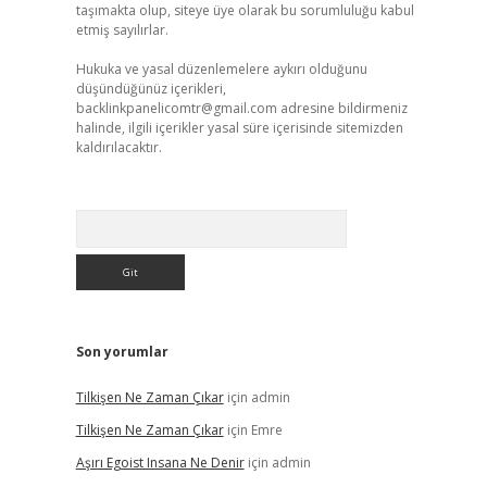
taşımakta olup, siteye üye olarak bu sorumluluğu kabul
etmiş sayılırlar.
Hukuka ve yasal düzenlemelere aykırı olduğunu
düşündüğünüz içerikleri,
backlinkpanelicomtr@gmail.com
adresine bildirmeniz
halinde, ilgili içerikler yasal süre içerisinde sitemizden
kaldırılacaktır.
Arama
Son yorumlar
Tilkişen Ne Zaman Çıkar
için
admin
Tilkişen Ne Zaman Çıkar
için
Emre
Aşırı Egoist Insana Ne Denir
için
admin