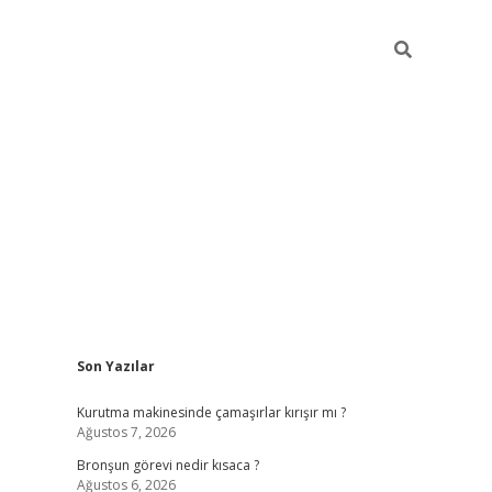
Sidebar
Son Yazılar
https://hiltonbet-giri
Kurutma makinesinde çamaşırlar kırışır mı ?
Ağustos 7, 2026
Bronşun görevi nedir kısaca ?
Ağustos 6, 2026