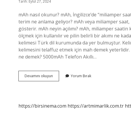
Tarih: Eylül 27, 2024
mAh nasıl okunur? mAh, İngilizce’de “miliamper saat”i
terim ne anlama geliyor? mAh veya miliamper saat, p
gösterir. mAh neyin açılımı? mAh, miliamper saatin kı
ölçmek için kullanılır ve pilin belirli bir akımı ne 
kelimesi Türk dil kurumunda da yer bulmuştur. Keli
kelimesini telaffuz etmek için mah demek yeterlidir.
ne demek? 5000mAh Telefon Akıllı…
Mah
Devamını okuyun
Yorum Bırak
Ne
Demek
Nasıl
Okunur
https://birsinema.com
https://artmimarlik.com.tr
ht