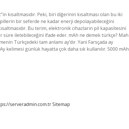
n kısaltmasıdır. Peki, biri diğerinin kısaltması olan bu iki
illerin bir seferde ne kadar enerji depolayabileceğini
saltmasıdır. Bu terim, elektronik cihazların pil kapasitesini
kadar süre iletebileceğini ifade eder. mAh ne demek türkçe? Mah
menin Türkçedeki tam anlamı ay’dır. Yani Farsçada ay
 Ay kelimesi günlük hayatta çok daha sık kullanılır. 5000 mAh
tps://serveradmin.com.tr
Sitemap