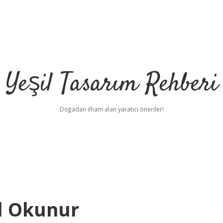
Yeşil Tasarım Rehberi
Doğadan ilham alan yaratıcı öneriler!
l Okunur