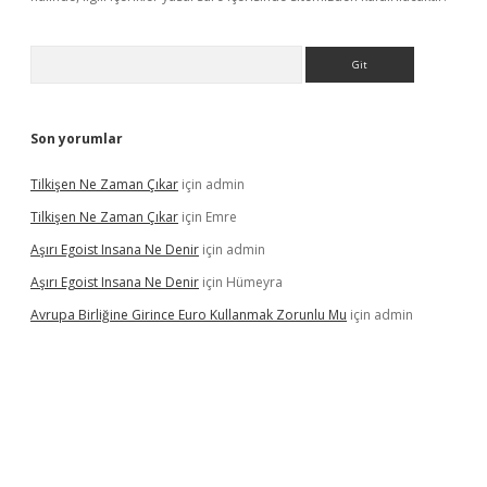
Arama
Son yorumlar
Tilkişen Ne Zaman Çıkar
için
admin
Tilkişen Ne Zaman Çıkar
için
Emre
Aşırı Egoist Insana Ne Denir
için
admin
Aşırı Egoist Insana Ne Denir
için
Hümeyra
Avrupa Birliğine Girince Euro Kullanmak Zorunlu Mu
için
admin
etexper indir
elexbetgiris.org