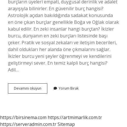
burçların üyeleri empati, duygusal derinlik ve adalet
arayışıyla bilinirler. En güvenilir burç hangisi?
Astrolojik açıdan bakıldığında sadakat konusunda
en öne çıkan burçlar genellikle Boğa ve Oğlak olarak
kabul edilir. En zeki insanlar hangi burçtan? İkizler
burcu, dünyanın en zeki burçları listesinde başı
çeker. Pratik ve sosyal zekaları ve iletişim becerileri,
dahil oldukları her alanda öne çıkmalarını sağlar.
İkizler burcu yeni şeyler öğrenmeyi ve kendilerini
geliştirmeyi sever. En temiz kalpli burç hangisi?
Adil…
En
Devamını okuyun
Yorum Bırak
Masum
Burç
Hangisi
https://birsinema.com
https://artmimarlik.com.tr
https://serveradmin.com.tr
Sitemap