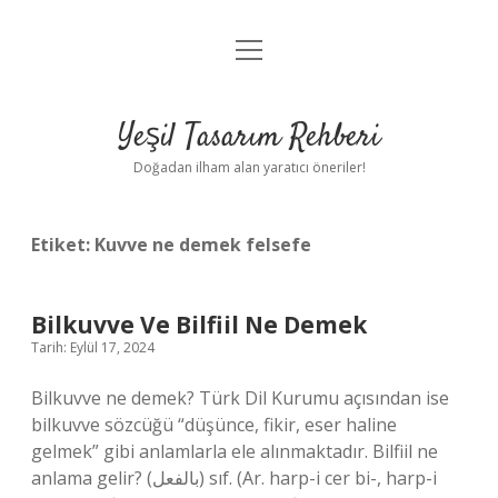
menüyü
Anasayfa
aç
Gizlilik Politikası
Yeşil Tasarım Rehberi
Yasal Uyarı
Doğadan ilham alan yaratıcı öneriler!
Hakkımızda
Etiket:
Kuvve ne demek felsefe
Bilkuvve Ve Bilfiil Ne Demek
Tarih: Eylül 17, 2024
Bilkuvve ne demek? Türk Dil Kurumu açısından ise
bilkuvve sözcüğü “düşünce, fikir, eser haline
gelmek” gibi anlamlarla ele alınmaktadır. Bilfiil ne
anlama gelir? (ﺑﺎﻟﻔﻌﻞ) sıf. (Ar. harp-i cer bi-, harp-i