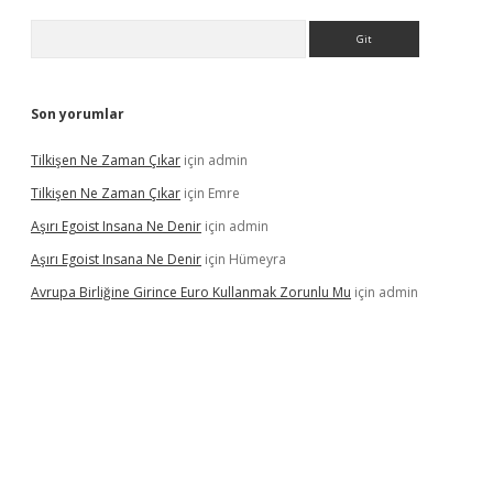
Arama
Son yorumlar
Tilkişen Ne Zaman Çıkar
için
admin
Tilkişen Ne Zaman Çıkar
için
Emre
Aşırı Egoist Insana Ne Denir
için
admin
Aşırı Egoist Insana Ne Denir
için
Hümeyra
Avrupa Birliğine Girince Euro Kullanmak Zorunlu Mu
için
admin
betgiris.org