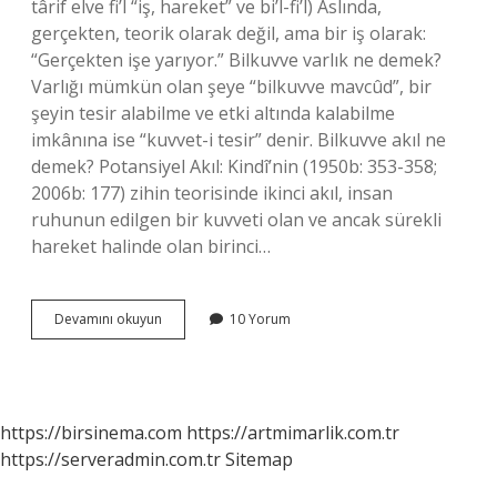
târif elve fi’l “iş, hareket” ve bi’l-fi’l) Aslında,
gerçekten, teorik olarak değil, ama bir iş olarak:
“Gerçekten işe yarıyor.” Bilkuvve varlık ne demek?
Varlığı mümkün olan şeye “bilkuvve mavcûd”, bir
şeyin tesir alabilme ve etki altında kalabilme
imkânına ise “kuvvet-i tesir” denir. Bilkuvve akıl ne
demek? Potansiyel Akıl: Kindî’nin (1950b: 353-358;
2006b: 177) zihin teorisinde ikinci akıl, insan
ruhunun edilgen bir kuvveti olan ve ancak sürekli
hareket halinde olan birinci…
Bilkuvve
Devamını okuyun
10 Yorum
Ve
Bilfiil
Ne
Demek
https://birsinema.com
https://artmimarlik.com.tr
https://serveradmin.com.tr
Sitemap