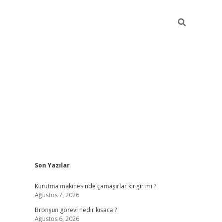
Sidebar
Son Yazılar
https://hiltonbet-giris.com/
betexper in
Kurutma makinesinde çamaşırlar kırışır mı ?
Ağustos 7, 2026
Bronşun görevi nedir kısaca ?
Ağustos 6, 2026