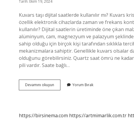
Tarih: Ekim 19, 2024
Kuvars taşı dijital saatlerde kullanılır mı? Kuvars kri
özellik elektronik cihazlarda zaman ve frekans kontr
kullanılır? Dijital saatlerin üretiminde öne çıkan ma
alüminyum, cam, magnezyum ve palazyum şeklinde ge
sahip olduğu için birçok kişi tarafından sıklıkla tercih
mekanizmalara sahiptir. Genellikle kuvars olsalar da
olduğunu görebilirsiniz. Quartz saat ömrü ne kadar
pili vardır. Saate bağlı…
Kuvars
Devamını okuyun
Yorum Bırak
Dijital
Saatlerde
Kullanılır
Mı
https://birsinema.com
https://artmimarlik.com.tr
ht