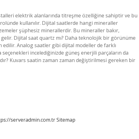
stalleri elektrik alanlarında titreşme özelliğine sahiptir ve bu
olünde kullanılır. Dijital saatlerde hangi mineraller
lzemeler şüphesiz minerallerdir. Bu mineraller bakır,
lir. Dijital saat quartz mı? Daha teknolojik bir görünüme
 edilir. Analog saatler gibi dijital modeller de farklı
 seçenekleri incelediğinizde güneş enerjili parçaların da
dır? Kuvars saatin zaman zaman değiştirilmesi gereken bir
tps://serveradmin.com.tr
Sitemap