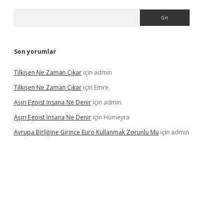
Arama
Son yorumlar
Tilkişen Ne Zaman Çıkar
için
admin
Tilkişen Ne Zaman Çıkar
için
Emre
Aşırı Egoist Insana Ne Denir
için
admin
Aşırı Egoist Insana Ne Denir
için
Hümeyra
Avrupa Birliğine Girince Euro Kullanmak Zorunlu Mu
için
admin
texper indir
elexbetgiris.org