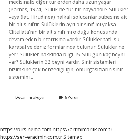
medisinalis diğer türlerden daha uzun yaşar
(Barnes, 1974). Sülük ne tür bir hayvandır? Sülükler
veya (lat. Hirudinea) halkalı solucanlar şubesine ait
bir alt sınıftır. Sülüklerin ayrı bir sınıf mı yoksa
Clitellata’nın bir alt sınıfı mı olduğu konusunda
devam eden bir tartışma vardır. Sülükler tatlı su,
karasal ve deniz formlarında bulunur. Sülükler ne
yer? Sülükler hakkında bilgi 15. Sülüğün kaç beyni
var? Sülüklerin 32 beyni vardır. Sinir sistemleri
bizimkine çok benzediği için, omurgasızların sinir
sistemini…
Sülük
Devamını okuyun
6 Yorum
Nasıl
Bir
Hayvandır
https://birsinema.com
https://artmimarlik.com.tr
https://serveradmin.com.tr
Sitemap