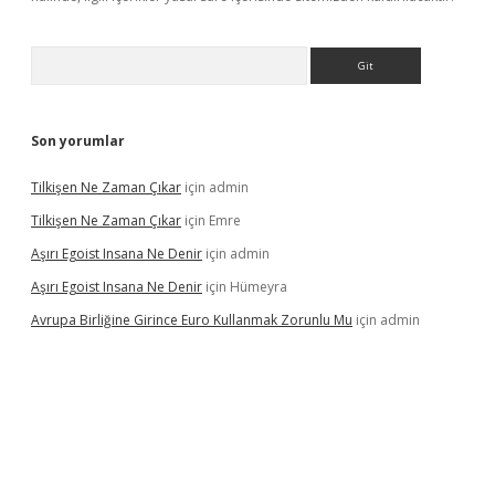
Arama
Son yorumlar
Tilkişen Ne Zaman Çıkar
için
admin
Tilkişen Ne Zaman Çıkar
için
Emre
Aşırı Egoist Insana Ne Denir
için
admin
Aşırı Egoist Insana Ne Denir
için
Hümeyra
Avrupa Birliğine Girince Euro Kullanmak Zorunlu Mu
için
admin
etexper indir
elexbetgiris.org