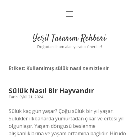
menüyü
Anasayfa
aç
Gizlilik Politikası
Yeşil Tasarım Rehberi
Yasal Uyarı
Doğadan ilham alan yaratıcı öneriler!
Hakkımızda
Etiket:
Kullanılmış sülük nasıl temizlenir
Sülük Nasıl Bir Hayvandır
Tarih: Eylül 21, 2024
Sülük kaç gün yaşar? Çoğu sülük bir yıl yaşar.
Sülükler ilkbaharda yumurtadan çıkar ve ertesi yıl
olgunlaşır. Yaşam döngüsü beslenme
alışkanlıklarına ve yaşam ortamına bağlıdır. Hirudo