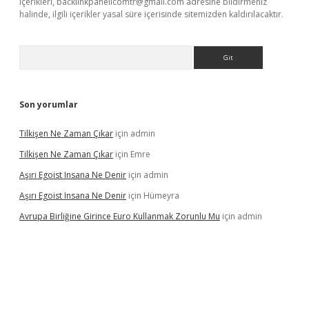
içerikleri,
backlinkpanelicomtr@gmail.com
adresine bildirmeniz
halinde, ilgili içerikler yasal süre içerisinde sitemizden kaldırılacaktır.
Arama
Son yorumlar
Tilkişen Ne Zaman Çıkar
için
admin
Tilkişen Ne Zaman Çıkar
için
Emre
Aşırı Egoist Insana Ne Denir
için
admin
Aşırı Egoist Insana Ne Denir
için
Hümeyra
Avrupa Birliğine Girince Euro Kullanmak Zorunlu Mu
için
admin