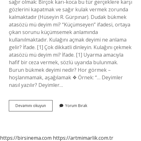
sağır olmak: Birçok karı-koca bu tür gerçeklere karşı
gözlerini kapatmak ve sağır kulak vermek zorunda
kalmaktadır (Hüseyin R. Gürpınar). Dudak bükmek
atasözü mü deyim mi? “Küçümseyen” ifadesi, ortaya
çıkan sorunu küçümsemek anlamında
kullanılmaktadır. Kulağını açmak deyimi ne anlama
gelir? İfade. [1] Çok dikkatli dinleyin. Kulağını çekmek
atasözü mü deyim mi? İfade. [1] Uyarma amacıyla
hafif bir ceza vermek, sözlü uyarıda bulunmak.
Burun bükmek deyimi nedir? Hor görmek –
hoşlanmamak, aşağılamak ❖ Örnek: “… Deyimler
nasıl yazılır? Deyimler…
Kulağı
Devamını okuyun
Yorum Bırak
Bükmek
Deyimi
Nedir
https://birsinema.com
https://artmimarlik.com.tr