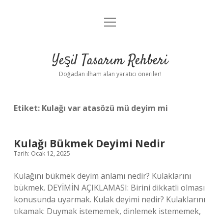
menüyü
Anasayfa
aç
Gizlilik Politikası
Yeşil Tasarım Rehberi
Yasal Uyarı
Doğadan ilham alan yaratıcı öneriler!
Hakkımızda
Etiket:
Kulağı var atasözü mü deyim mi
Kulağı Bükmek Deyimi Nedir
Tarih: Ocak 12, 2025
Kulağını bükmek deyim anlamı nedir? Kulaklarını
bükmek. DEYİMİN AÇIKLAMASI: Birini dikkatli olması
konusunda uyarmak. Kulak deyimi nedir? Kulaklarını
tıkamak: Duymak istememek, dinlemek istememek,