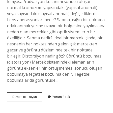
kimyasal/radyasyon kullanımı sonucu oluşan
normal kromozom yapısındaki (yapısal anomali)
veya sayısındaki (sayısal anomali) değişikliklerdir.
Lens aberasyonları nedir? Sapma, ışığın bir noktada
odaklanmak yerine uzayın bir bölgesine yayılmasına
neden olan mercekler gibi optik sistemlerin bir
özelliğidir. Sapma nedir? İdeal bir mercek içinde, bir
nesnenin her noktasından gelen ışık mercekten
geçer ve görüntü düzleminde tek bir noktada
birleşir. Distorsiyon nedir göz? Görüntü bozulması
(distorsiyon) Mercek sistemindeki elemanların
görüntü eksenlerinin örtüşmemesi sonucu oluşan
bozulmaya teğetsel bozulma denir. Teğetsel
bozulmalar da görüntüde…
Yüksek
Devamını okuyun
Yorum Bırak
Sıralı
Aberasyon
Nedir