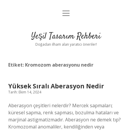
menüyü
Anasayfa
aç
Gizlilik Politikası
Yeşil Tasarım Rehberi
Yasal Uyarı
Doğadan ilham alan yaratıcı öneriler!
Hakkımızda
Etiket:
Kromozom aberasyonu nedir
Yüksek Sıralı Aberasyon Nedir
Tarih: Ekim 14, 2024
Aberasyon çeşitleri nelerdir? Mercek sapmaları;
küresel sapma, renk sapması, bozulma hataları ve
marjinal astigmatizmadır. Aberasyon ne demek tıp?
Kromozomal anomaliler, kendiliğinden veya