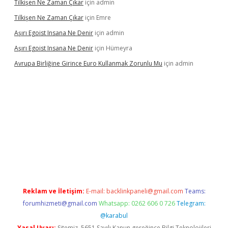
Tilkişen Ne Zaman Çıkar
için
admin
Tilkişen Ne Zaman Çıkar
için
Emre
Aşırı Egoist Insana Ne Denir
için
admin
Aşırı Egoist Insana Ne Denir
için
Hümeyra
Avrupa Birliğine Girince Euro Kullanmak Zorunlu Mu
için
admin
exper indir
elexbetgiris.org
Reklam ve İletişim:
E-mail:
backlinkpaneli@gmail.com
Teams:
forumhizmeti@gmail.com
Whatsapp: 0262 606 0 726
Telegram:
@karabul
Yasal Uyarı:
Sitemiz, 5651 Sayılı Kanun gereğince Bilgi Teknolojileri