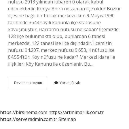
nüfusu 2013 yılından itibaren 0 olarak kabul
edilmektedir. Konya Ahırlı ne zaman ilçe oldu? Bozkır
ilçesine bağlı bir bucak merkezi iken 9 Mayıs 1990
tarihinde 3644 sayılı kanunla ilçe statüsüne
kavuşmuştur. Harran’ın nüfusu ne kadar? İlçemizde
128 ilçe bulunmakta olup, bunlardan 6 tanesi
merkezde, 122 tanesi ise ilçe dışındadır. İlçemizin
nüfusu 94.207, merkez nüfusu 9.653, il nüfusu ise
84.554’tür. Köy nüfusu ne kadar? Merkezî idare ile
ilişkileri Köy Kanunu ile düzenlenir. Bu…
Ahırlı
Devamını okuyun
Yorum Bırak
Nın
Nüfusu
Ne
Kadar
https://birsinema.com
https://artmimarlik.com.tr
https://serveradmin.com.tr
Sitemap