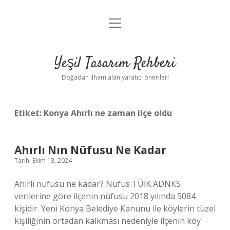
menüyü
Anasayfa
aç
Gizlilik Politikası
Yeşil Tasarım Rehberi
Yasal Uyarı
Doğadan ilham alan yaratıcı öneriler!
Hakkımızda
Etiket:
Konya Ahırlı ne zaman ilçe oldu
Ahırlı Nın Nüfusu Ne Kadar
Tarih: Ekim 13, 2024
Ahırlı nüfusu ne kadar? Nüfus TÜİK ADNKS
verilerine göre ilçenin nüfusu 2018 yılında 5084
kişidir. Yeni Konya Belediye Kanunu ile köylerin tüzel
kişiliğinin ortadan kalkması nedeniyle ilçenin köy