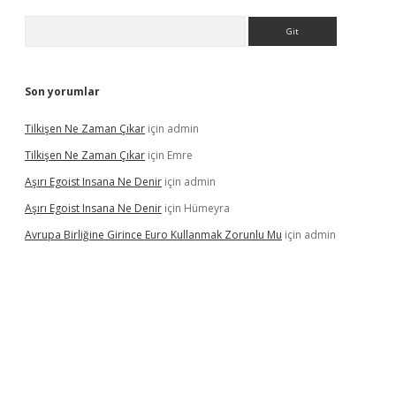
Arama
Son yorumlar
Tilkişen Ne Zaman Çıkar
için
admin
Tilkişen Ne Zaman Çıkar
için
Emre
Aşırı Egoist Insana Ne Denir
için
admin
Aşırı Egoist Insana Ne Denir
için
Hümeyra
Avrupa Birliğine Girince Euro Kullanmak Zorunlu Mu
için
admin
betexper indir
elexbetgiris.org