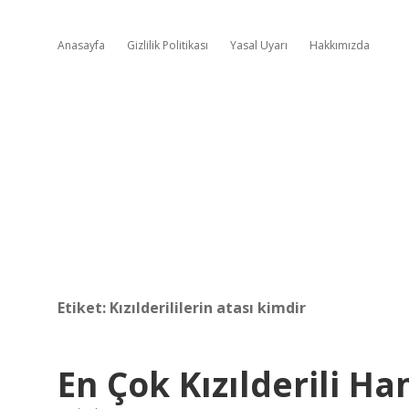
Anasayfa
Gizlilik Politikası
Yasal Uyarı
Hakkımızda
Etiket:
Kızılderililerin atası kimdir
En Çok Kızılderili H