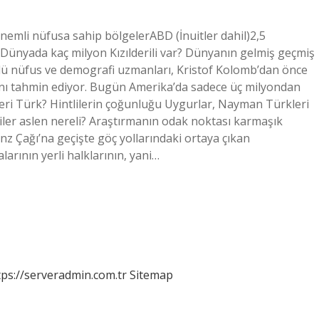
rÖnemli nüfusa sahip bölgelerABD (İnuitler dahil)2,5
 Dünyada kaç milyon Kızılderili var? Dünyanın gelmiş geçmiş
nlü nüfus ve demografi uzmanları, Kristof Kolomb’dan önce
ğını tahmin ediyor. Bugün Amerika’da sadece üç milyondan
ileleri Türk? Hintlilerin çoğunluğu Uygurlar, Nayman Türkleri
liler aslen nereli? Araştırmanın odak noktası karmaşık
onz Çağı’na geçişte göç yollarındaki ortaya çıkan
larının yerli halklarının, yani…
tps://serveradmin.com.tr
Sitemap