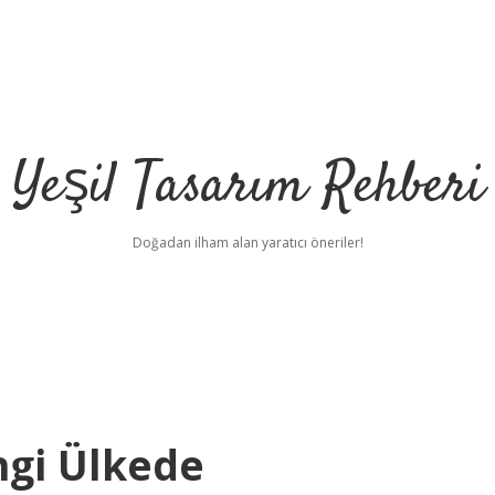
Yeşil Tasarım Rehberi
Doğadan ilham alan yaratıcı öneriler!
angi Ülkede