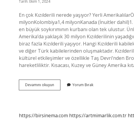
Tarih: Ekim 1, 2024
En çok Kızılderili nerede yaşıyor? Yerli Amerikalıla
milyonKolombiya1,4 milyonKanada (İnuitler dahil)1.
en büyük soykırımının kurbanı olan tek ulustur. Ü
Amerika’da yaklaşık 30 milyon Kızılderilinin yaşadı
biraz fazla Kızılderili yaşıyor. Hangi Kızılderili kab
ve diğer Türk kabilelerinden oluşmaktadır. Kızılderi
kültürel etkileşimler ve özellikle Taş Devri’nden Br
hareketliliktir. Kısacası, Kuzey ve Güney Amerika kıta
En
Devamını okuyun
Yorum Bırak
Çok
Kızılderili
Hangi
Ülkede
https://birsinema.com
https://artmimarlik.com.tr
ht