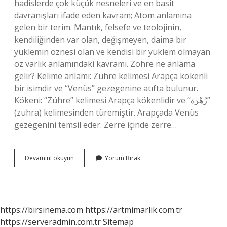
hadislerde çok küçük nesneleri ve en basit
davranışları ifade eden kavram; Atom anlamına
gelen bir terim. Mantık, felsefe ve teolojinin,
kendiliğinden var olan, değişmeyen, daima bir
yüklemin öznesi olan ve kendisi bir yüklem olmayan
öz varlık anlamındaki kavramı. Zohre ne anlama
gelir? Kelime anlamı: Zühre kelimesi Arapça kökenli
bir isimdir ve “Venüs” gezegenine atıfta bulunur.
Kökeni: “Zühre” kelimesi Arapça kökenlidir ve “زُهْرَة”
(zuhra) kelimesinden türemiştir. Arapçada Venüs
gezegenini temsil eder. Zerre içinde zerre…
Zerrene
Devamını okuyun
Yorum Bırak
Ne
Anlama
Gelir
https://birsinema.com
https://artmimarlik.com.tr
https://serveradmin.com.tr
Sitemap