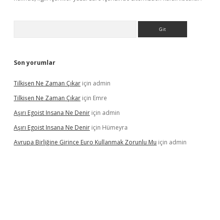
Arama
Son yorumlar
Tilkişen Ne Zaman Çıkar
için
admin
Tilkişen Ne Zaman Çıkar
için
Emre
Aşırı Egoist Insana Ne Denir
için
admin
Aşırı Egoist Insana Ne Denir
için
Hümeyra
Avrupa Birliğine Girince Euro Kullanmak Zorunlu Mu
için
admin
texper indir
elexbetgiris.org