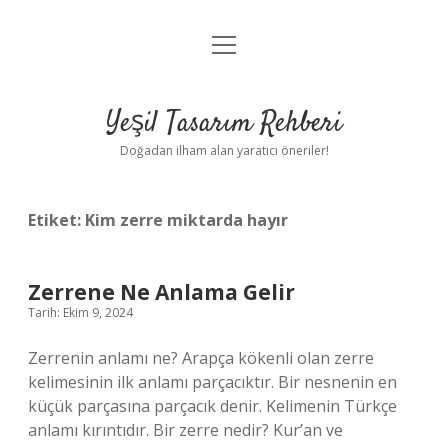
menüyü
Anasayfa
aç
Gizlilik Politikası
Yeşil Tasarım Rehberi
Yasal Uyarı
Doğadan ilham alan yaratıcı öneriler!
Hakkımızda
Etiket:
Kim zerre miktarda hayır
Zerrene Ne Anlama Gelir
Tarih: Ekim 9, 2024
Zerrenin anlamı ne? Arapça kökenli olan zerre
kelimesinin ilk anlamı parçacıktır. Bir nesnenin en
küçük parçasına parçacık denir. Kelimenin Türkçe
anlamı kırıntıdır. Bir zerre nedir? Kur’an ve