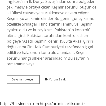
İngiltere’nin II. Dünya Savaşı’ndan sonra bölgeden
çekilmesiyle ortaya çıkan Keşmir sorunu, bugün de
iki ülkeyi çatışmaya sürüklemeye devam ediyor.
Keşmir şu an kimin elinde? Bölgenin güney kısmı,
özellikle Srinagar, Hindistan’ın Jammu ve Keşmir
eyaleti oldu ve kuzey kısmı Pakistan’ın kontrolü
altına girdi. Pakistan tarafından kontrol edilen
bölgeye “Azadi Keşmir” denir. 1960’ta Aksai Çin’in
doğu kısmı Çin Halk Cumhuriyeti tarafından işgal
edildi ve hala onun kontrolü altındadır. Keşmir
sorunu hangi ülkeler arasındadır? Bu sayfanın
tamamının veya…
Keşmir
Devamını okuyun
Yorum Bırak
Sorunu
Neden
https://birsinema.com
https://artmimarlik.com.tr