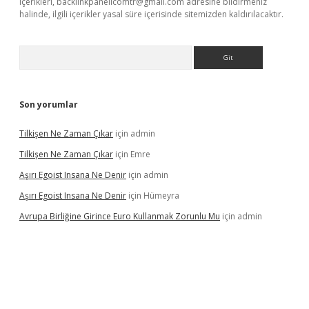
içerikleri,
backlinkpanelicomtr@gmail.com
adresine bildirmeniz
halinde, ilgili içerikler yasal süre içerisinde sitemizden kaldırılacaktır.
Arama
Son yorumlar
Tilkişen Ne Zaman Çıkar
için
admin
Tilkişen Ne Zaman Çıkar
için
Emre
Aşırı Egoist Insana Ne Denir
için
admin
Aşırı Egoist Insana Ne Denir
için
Hümeyra
Avrupa Birliğine Girince Euro Kullanmak Zorunlu Mu
için
admin