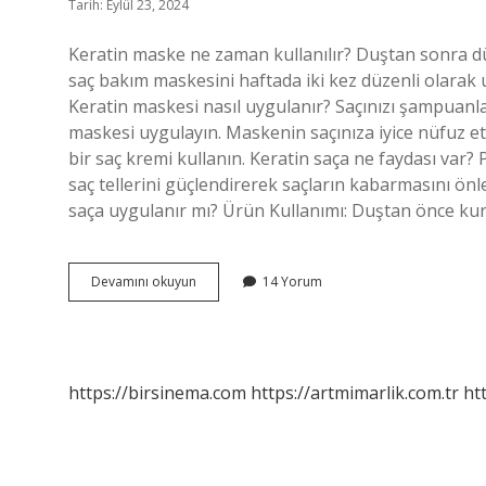
Tarih: Eylül 23, 2024
Keratin maske ne zaman kullanılır? Duştan sonra düzle
saç bakım maskesini haftada iki kez düzenli olarak u
Keratin maskesi nasıl uygulanır? Saçınızı şampuanla 
maskesi uygulayın. Maskenin saçınıza iyice nüfuz etm
bir saç kremi kullanın. Keratin saça ne faydası var? 
saç tellerini güçlendirerek saçların kabarmasını önl
saça uygulanır mı? Ürün Kullanımı: Duştan önce ku
Keratin
Devamını okuyun
14 Yorum
Maskesi
Ne
Işe
Yarıyor
https://birsinema.com
https://artmimarlik.com.tr
ht