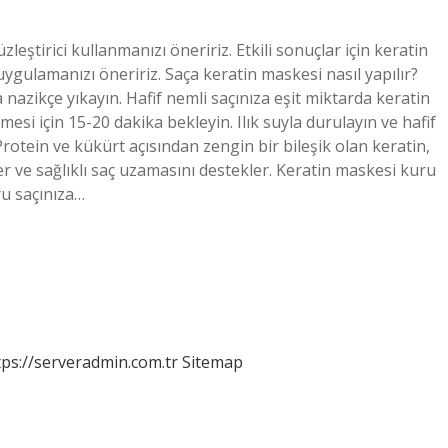
ştirici kullanmanızı öneririz. Etkili sonuçlar için keratin
ygulamanızı öneririz. Saça keratin maskesi nasıl yapılır?
nazikçe yıkayın. Hafif nemli saçınıza eşit miktarda keratin
esi için 15-20 dakika bekleyin. Ilık suyla durulayın ve hafif
Protein ve kükürt açısından zengin bir bileşik olan keratin,
er ve sağlıklı saç uzamasını destekler. Keratin maskesi kuru
ru saçınıza…
tps://serveradmin.com.tr
Sitemap