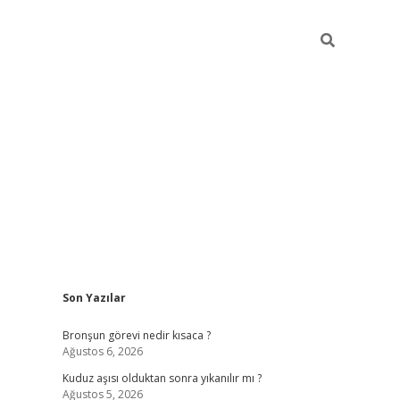
Sidebar
Son Yazılar
https://hiltonbet-giris.com/
betexper i
Bronşun görevi nedir kısaca ?
Ağustos 6, 2026
Kuduz aşısı olduktan sonra yıkanılır mı ?
Ağustos 5, 2026