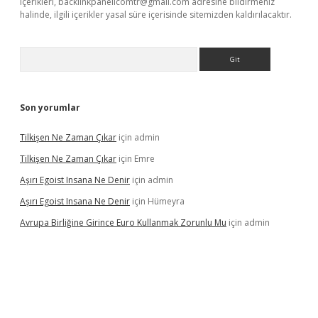
içerikleri,
backlinkpanelicomtr@gmail.com
adresine bildirmeniz
halinde, ilgili içerikler yasal süre içerisinde sitemizden kaldırılacaktır.
Arama
Son yorumlar
Tilkişen Ne Zaman Çıkar
için
admin
Tilkişen Ne Zaman Çıkar
için
Emre
Aşırı Egoist Insana Ne Denir
için
admin
Aşırı Egoist Insana Ne Denir
için
Hümeyra
Avrupa Birliğine Girince Euro Kullanmak Zorunlu Mu
için
admin