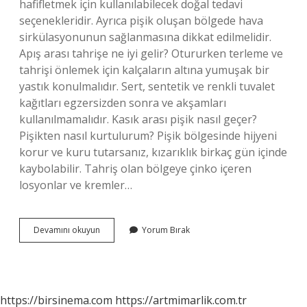
hafifletmek için kullanılabilecek doğal tedavi
seçenekleridir. Ayrıca pişik oluşan bölgede hava
sirkülasyonunun sağlanmasına dikkat edilmelidir.
Apış arası tahrişe ne iyi gelir? Otururken terleme ve
tahrişi önlemek için kalçaların altına yumuşak bir
yastık konulmalıdır. Sert, sentetik ve renkli tuvalet
kağıtları egzersizden sonra ve akşamları
kullanılmamalıdır. Kasık arası pişik nasıl geçer?
Pişikten nasıl kurtulurum? Pişik bölgesinde hijyeni
korur ve kuru tutarsanız, kızarıklık birkaç gün içinde
kaybolabilir. Tahriş olan bölgeye çinko içeren
losyonlar ve kremler…
Bacak
Devamını okuyun
Yorum Bırak
Arası
Tahrişe
Ne
Iyi
Gelir
https://birsinema.com
https://artmimarlik.com.tr