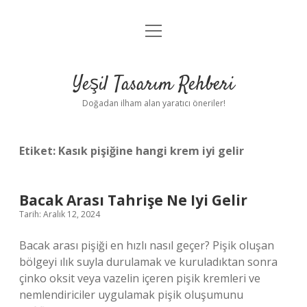
menüyü
Anasayfa
aç
Gizlilik Politikası
Yeşil Tasarım Rehberi
Yasal Uyarı
Doğadan ilham alan yaratıcı öneriler!
Hakkımızda
Etiket:
Kasık pişiğine hangi krem iyi gelir
Bacak Arası Tahrişe Ne Iyi Gelir
Tarih: Aralık 12, 2024
Bacak arası pişiği en hızlı nasıl geçer? Pişik oluşan
bölgeyi ılık suyla durulamak ve kuruladıktan sonra
çinko oksit veya vazelin içeren pişik kremleri ve
nemlendiriciler uygulamak pişik oluşumunu