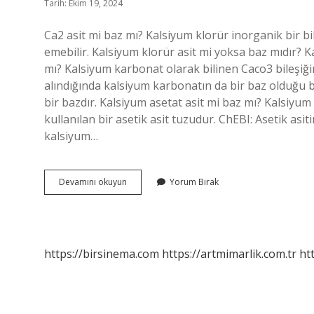
Tarih: Ekim 19, 2024
Ca2 asit mi baz mı? Kalsiyum klorür inorganik bir bileş
emebilir. Kalsiyum klorür asit mi yoksa baz mıdır? K
mı? Kalsiyum karbonat olarak bilinen Caco3 bileşiğ
alındığında kalsiyum karbonatın da bir baz olduğu 
bir bazdır. Kalsiyum asetat asit mi baz mı? Kalsiyu
kullanılan bir asetik asit tuzudur. ChEBI: Asetik a
kalsiyum…
Ca0
Devamını okuyun
Yorum Bırak
Asit
Mi
Baz
Mı
https://birsinema.com
https://artmimarlik.com.tr
ht