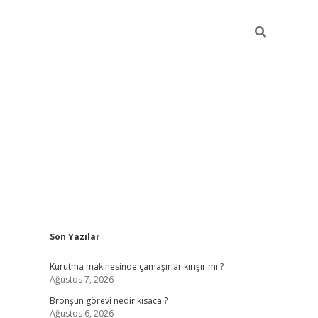
Sidebar
Son Yazılar
https://hiltonbet-giris.com/
betexper in
Kurutma makinesinde çamaşırlar kırışır mı ?
Ağustos 7, 2026
Bronşun görevi nedir kısaca ?
Ağustos 6, 2026