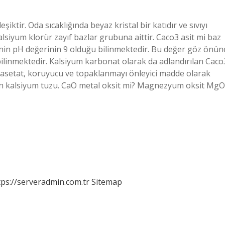
iktir. Oda sıcaklığında beyaz kristal bir katıdır ve sıvıyı
alsiyum klorür zayıf bazlar grubuna aittir. Caco3 asit mi baz
inin pH değerinin 9 olduğu bilinmektedir. Bu değer göz önün
bilinmektedir. Kalsiyum karbonat olarak da adlandırılan Caco
m asetat, koruyucu ve topaklanmayı önleyici madde olarak
sitin kalsiyum tuzu. CaO metal oksit mi? Magnezyum oksit MgO
tps://serveradmin.com.tr
Sitemap