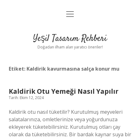
menüyü
Anasayfa
aç
Gizlilik Politikası
Yeşil Tasarım Rehberi
Yasal Uyarı
Doğadan ilham alan yaratıcı öneriler!
Hakkımızda
Etiket:
Kaldirik kavurmasına salça konur mu
Kaldirik Otu Yemeği Nasıl Yapılır
Tarih: Ekim 12, 2024
Kaldirik otu nasıl tüketilir? Kurutulmuş meyveleri
salatalarınıza, omletlerinize veya yoğurdunuza
ekleyerek tüketebilirsiniz. Kurutulmuş otları çay
olarak da tüketebilirsiniz. Bir bardak kaynar suya bir