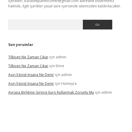
içerikleri,
backlinkpanelicomtr@gmail.com
adresine bildirmeniz
halinde, ilgili içerikler yasal süre içerisinde sitemizden kaldırılacaktır.
Arama
Son yorumlar
Tilkişen Ne Zaman Çıkar
için
admin
Tilkişen Ne Zaman Çıkar
için
Emre
Aşırı Egoist Insana Ne Denir
için
admin
Aşırı Egoist Insana Ne Denir
için
Hümeyra
Avrupa Birliğine Girince Euro Kullanmak Zorunlu Mu
için
admin