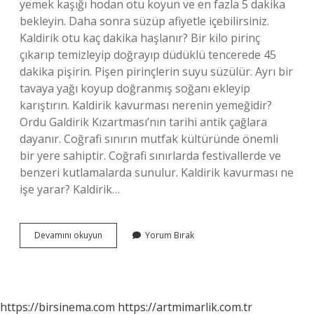
yemek kaşığı hodan otu koyun ve en fazla 5 dakika
bekleyin. Daha sonra süzüp afiyetle içebilirsiniz.
Kaldirik otu kaç dakika haşlanır? Bir kilo pirinç
çıkarıp temizleyip doğrayıp düdüklü tencerede 45
dakika pişirin. Pişen pirinçlerin suyu süzülür. Ayrı bir
tavaya yağı koyup doğranmış soğanı ekleyip
karıştırın. Kaldirik kavurması nerenin yemeğidir?
Ordu Galdirik Kızartması’nın tarihi antik çağlara
dayanır. Coğrafi sınırın mutfak kültüründe önemli
bir yere sahiptir. Coğrafi sınırlarda festivallerde ve
benzeri kutlamalarda sunulur. Kaldirik kavurması ne
işe yarar? Kaldirik…
Kaldirik
Devamını okuyun
Yorum Bırak
Otu
Yemeği
Nasıl
Yapılır
https://birsinema.com
https://artmimarlik.com.tr