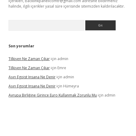
içerikleri,
backlinkpanelicomtr@gmail.com
adresine bildirmeniz
halinde, ilgili içerikler yasal süre içerisinde sitemizden kaldırılacaktır.
Arama
Son yorumlar
Tilkişen Ne Zaman Çıkar
için
admin
Tilkişen Ne Zaman Çıkar
için
Emre
Aşırı Egoist Insana Ne Denir
için
admin
Aşırı Egoist Insana Ne Denir
için
Hümeyra
Avrupa Birliğine Girince Euro Kullanmak Zorunlu Mu
için
admin