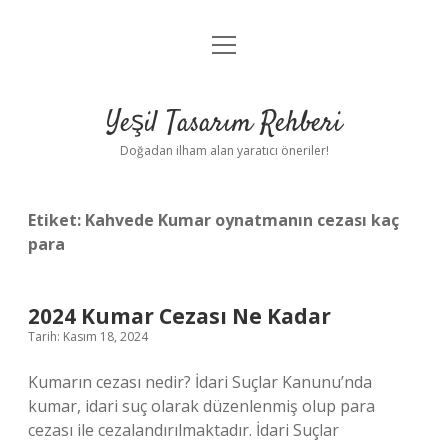
menüyü
Anasayfa
aç
Gizlilik Politikası
Yeşil Tasarım Rehberi
Yasal Uyarı
Doğadan ilham alan yaratıcı öneriler!
Hakkımızda
Etiket:
Kahvede Kumar oynatmanın cezası kaç
para
2024 Kumar Cezası Ne Kadar
Tarih: Kasım 18, 2024
Kumarın cezası nedir? İdari Suçlar Kanunu’nda
kumar, idari suç olarak düzenlenmiş olup para
cezası ile cezalandırılmaktadır. İdari Suçlar