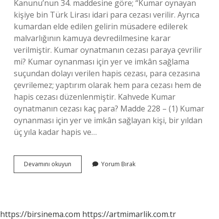
Kanunu’nun 34. maddesine göre; “Kumar oynayan
kişiye bin Türk Lirası idari para cezası verilir. Ayrıca
kumardan elde edilen gelirin müsadere edilerek
malvarlığının kamuya devredilmesine karar
verilmiştir. Kumar oynatmanın cezası paraya çevrilir
mi? Kumar oynanması için yer ve imkân sağlama
suçundan dolayı verilen hapis cezası, para cezasına
çevrilemez; yaptırım olarak hem para cezası hem de
hapis cezası düzenlenmiştir. Kahvede Kumar
oynatmanın cezası kaç para? Madde 228 – (1) Kumar
oynanması için yer ve imkân sağlayan kişi, bir yıldan
üç yıla kadar hapis ve…
2024
Devamını okuyun
Yorum Bırak
Kumar
Cezası
Ne
Kadar
https://birsinema.com
https://artmimarlik.com.tr