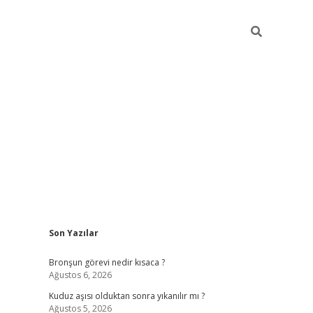
Sidebar
Son Yazılar
https://hiltonbet-giris.com/
betexper in
Bronşun görevi nedir kısaca ?
Ağustos 6, 2026
Kuduz aşısı olduktan sonra yıkanılır mı ?
Ağustos 5, 2026