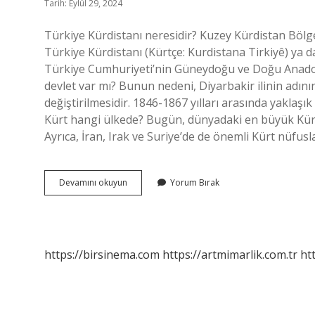
Tarih: Eylül 29, 2024
Türkiye Kürdistanı neresidir? Kuzey Kürdistan Bölg
Türkiye Kürdistanı (Kürtçe: Kurdistana Tirkiyê) ya d
Türkiye Cumhuriyeti’nin Güneydoğu ve Doğu Anadolu 
devlet var mı? Bunun nedeni, Diyarbakir ilinin adını
değiştirilmesidir. 1846-1867 yılları arasında yaklaşık
Kürt hangi ülkede? Bugün, dünyadaki en büyük Kürt 
Ayrıca, İran, Irak ve Suriye’de de önemli Kürt nüfusla
Kürdistan
Devamını okuyun
Yorum Bırak
Nerede
https://birsinema.com
https://artmimarlik.com.tr
ht