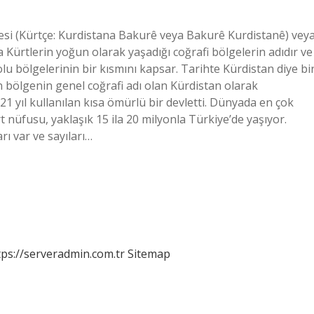
esi (Kürtçe: Kurdistana Bakurê veya Bakurê Kurdistanê) vey
a Kürtlerin yoğun olarak yaşadığı coğrafi bölgelerin adıdır ve
bölgelerinin bir kısmını kapsar. Tarihte Kürdistan diye bi
n bölgenin genel coğrafi adı olan Kürdistan olarak
 21 yıl kullanılan kısa ömürlü bir devletti. Dünyada en çok
nüfusu, yaklaşık 15 ila 20 milyonla Türkiye’de yaşıyor.
rı var ve sayıları…
tps://serveradmin.com.tr
Sitemap