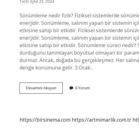
Tarih: Eylül 23, 2024
Sönümleme nedir fizik? Fiziksel sistemlerde sönümle
enerjidir. Sönümleme, salınım yapan bir sistemin iç
etkisine sahip bir etkidir. Fiziksel sistemlerde sön
enerjidir. Sönümleme, salınım yapan bir sistemin iç
etkisine sahip bir etkidir. Sönümleme süreci nedir?
durduğunu tanımlayan boyutsal olmayan bir parame
durmaz. Ancak, doğada bu gerçekleşmez. Her salına
denge konumuna gelir. 3 Ocak…
Fizikte
Devamını okuyun
6 Yorum
Sönümleme
Ne
Demek
https://birsinema.com
https://artmimarlik.com.tr
ht