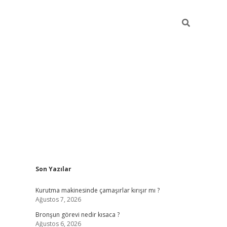
Sidebar
Son Yazılar
https://hiltonbet-giris.com/
betexper in
Kurutma makinesinde çamaşırlar kırışır mı ?
Ağustos 7, 2026
Bronşun görevi nedir kısaca ?
Ağustos 6, 2026