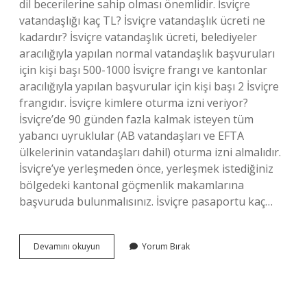
dil becerilerine sahip olması önemlidir. İsviçre
vatandaşlığı kaç TL? İsviçre vatandaşlık ücreti ne
kadardır? İsviçre vatandaşlık ücreti, belediyeler
aracılığıyla yapılan normal vatandaşlık başvuruları
için kişi başı 500-1000 İsviçre frangı ve kantonlar
aracılığıyla yapılan başvurular için kişi başı 2 İsviçre
frangıdır. İsviçre kimlere oturma izni veriyor?
İsviçre’de 90 günden fazla kalmak isteyen tüm
yabancı uyruklular (AB vatandaşları ve EFTA
ülkelerinin vatandaşları dahil) oturma izni almalıdır.
İsviçre’ye yerleşmeden önce, yerleşmek istediğiniz
bölgedeki kantonal göçmenlik makamlarına
başvuruda bulunmalısınız. İsviçre pasaportu kaç…
Isviçre
Devamını okuyun
Yorum Bırak
Kaç
Yılda
Vatandaşlık
Veriyor