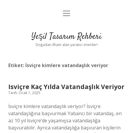
menüyü
Anasayfa
aç
Gizlilik Politikası
Yeşil Tasarım Rehberi
Yasal Uyarı
Doğadan ilham alan yaratıcı öneriler!
Hakkımızda
Etiket:
İsviçre kimlere vatandaşlık veriyor
Isviçre Kaç Yılda Vatandaşlık Veriyor
Tarih: Ocak 1, 2025
İsviçre kimlere vatandaşlık veriyor? İsviçre
vatandaşlığına başvurmak Yabancı bir vatandaş, en
az 10 yıl İsviçre’de yaşamışsa vatandaşlığa
başvurabilir. Ayrıca vatandaşlığa başvuran kişilerin