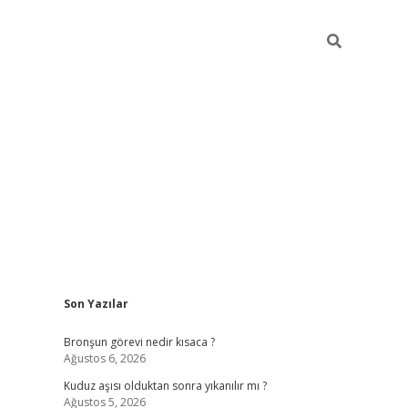
Sidebar
Son Yazılar
https://hiltonbet-giris.com/
betexper in
Bronşun görevi nedir kısaca ?
Ağustos 6, 2026
Kuduz aşısı olduktan sonra yıkanılır mı ?
Ağustos 5, 2026