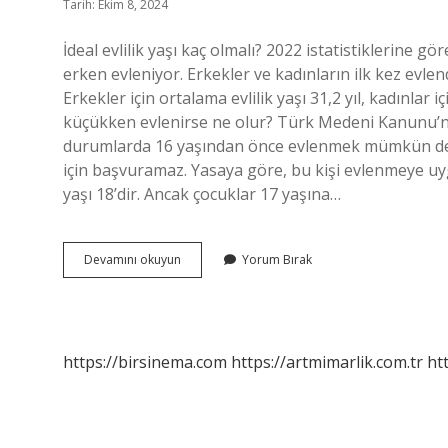
Tarih: Ekim 8, 2024
İdeal evlilik yaşı kaç olmalı? 2022 istatistiklerine 
erken evleniyor. Erkekler ve kadınların ilk kez evle
Erkekler için ortalama evlilik yaşı 31,2 yıl, kadınlar 
küçükken evlenirse ne olur? Türk Medeni Kanunu’na
durumlarda 16 yaşından önce evlenmek mümkün değil
için başvuramaz. Yasaya göre, bu kişi evlenmeye uygu
yaşı 18’dir. Ancak çocuklar 17 yaşına…
Kaç
Devamını okuyun
Yorum Bırak
Yaşında
Evlenilir
Ideal
https://birsinema.com
https://artmimarlik.com.tr
ht