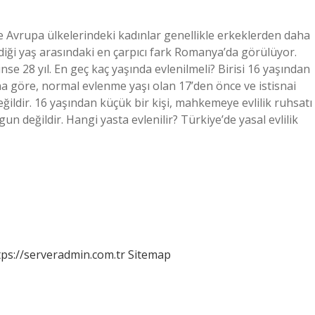
göre Avrupa ülkelerindeki kadınlar genellikle erkeklerden daha
ndiği yaş arasındaki en çarpıcı fark Romanya’da görülüyor.
içinse 28 yıl. En geç kaç yaşında evlenilmeli? Birisi 16 yaşından
 göre, normal evlenme yaşı olan 17’den önce ve istisnai
dir. 16 yaşından küçük bir kişi, mahkemeye evlilik ruhsatı
n değildir. Hangi yasta evlenilir? Türkiye’de yasal evlilik
tps://serveradmin.com.tr
Sitemap