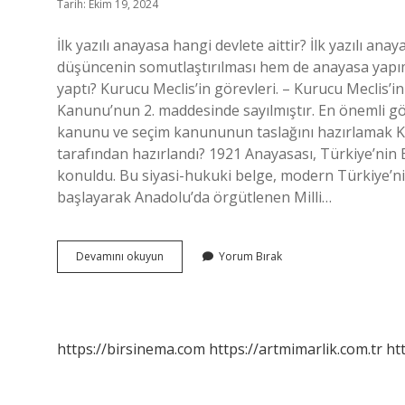
Tarih: Ekim 19, 2024
İlk yazılı anayasa hangi devlete aittir? İlk yazılı 
düşüncenin somutlaştırılması hem de anayasa yapı
yaptı? Kurucu Meclis’in görevleri. – Kurucu Meclis’in
Kanunu’nun 2. maddesinde sayılmıştır. En önemli göre
kanunu ve seçim kanununun taslağını hazırlamak Ku
tarafından hazırlandı? 1921 Anayasası, Türkiye’nin B
konuldu. Bu siyasi-hukuki belge, modern Türkiye’nin
başlayarak Anadolu’da örgütlenen Milli…
Türkiyede
Devamını okuyun
Yorum Bırak
Ilk
Anayasayı
Kim
Yazdı
https://birsinema.com
https://artmimarlik.com.tr
ht