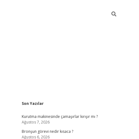
Sidebar
Son Yazılar
https://hiltonbet-giris.com/
betexper i
Kurutma makinesinde çamaşırlar kırışır mı ?
Ağustos 7, 2026
Bronşun görevi nedir kısaca ?
Ağustos 6, 2026