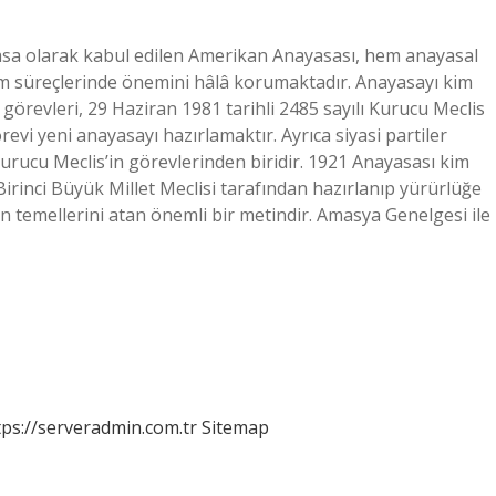
anayasa olarak kabul edilen Amerikan Anayasası, hem anayasal
m süreçlerinde önemini hâlâ korumaktadır. Anayasayı kim
 görevleri, 29 Haziran 1981 tarihli 2485 sayılı Kurucu Meclis
vi yeni anayasayı hazırlamaktır. Ayrıca siyasi partiler
rucu Meclis’in görevlerinden biridir. 1921 Anayasası kim
irinci Büyük Millet Meclisi tarafından hazırlanıp yürürlüğe
 temellerini atan önemli bir metindir. Amasya Genelgesi ile
tps://serveradmin.com.tr
Sitemap