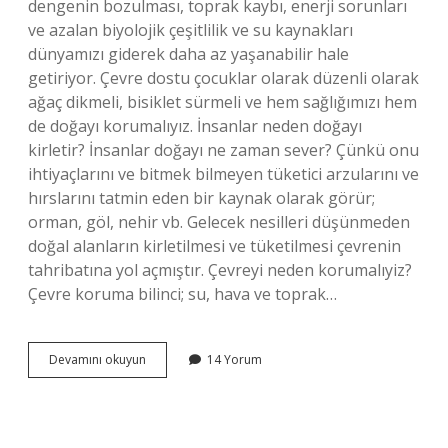
dengenin bozulması, toprak kaybı, enerji sorunları
ve azalan biyolojik çeşitlilik ve su kaynakları
dünyamızı giderek daha az yaşanabilir hale
getiriyor. Çevre dostu çocuklar olarak düzenli olarak
ağaç dikmeli, bisiklet sürmeli ve hem sağlığımızı hem
de doğayı korumalıyız. İnsanlar neden doğayı
kirletir? İnsanlar doğayı ne zaman sever? Çünkü onu
ihtiyaçlarını ve bitmek bilmeyen tüketici arzularını ve
hırslarını tatmin eden bir kaynak olarak görür;
orman, göl, nehir vb. Gelecek nesilleri düşünmeden
doğal alanların kirletilmesi ve tüketilmesi çevrenin
tahribatına yol açmıştır. Çevreyi neden korumalıyiz?
Çevre koruma bilinci; su, hava ve toprak…
Insanlar
Devamını okuyun
14 Yorum
Çevreyi
Neden
Kirletmemeli