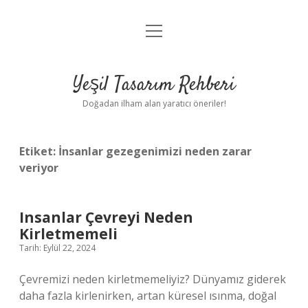
menüyü
Anasayfa
aç
Gizlilik Politikası
Yeşil Tasarım Rehberi
Yasal Uyarı
Doğadan ilham alan yaratıcı öneriler!
Hakkımızda
Etiket:
İnsanlar gezegenimizi neden zarar
veriyor
Insanlar Çevreyi Neden
Kirletmemeli
Tarih: Eylül 22, 2024
Çevremizi neden kirletmemeliyiz? Dünyamız giderek
daha fazla kirlenirken, artan küresel ısınma, doğal