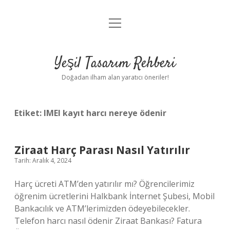
menüyü
Anasayfa
aç
Gizlilik Politikası
Yeşil Tasarım Rehberi
Yasal Uyarı
Doğadan ilham alan yaratıcı öneriler!
Hakkımızda
Etiket:
IMEI kayıt harcı nereye ödenir
Ziraat Harç Parası Nasıl Yatırılır
Tarih: Aralık 4, 2024
Harç ücreti ATM’den yatırılır mı? Öğrencilerimiz
öğrenim ücretlerini Halkbank İnternet Şubesi, Mobil
Bankacılık ve ATM’lerimizden ödeyebilecekler.
Telefon harcı nasıl ödenir Ziraat Bankası? Fatura