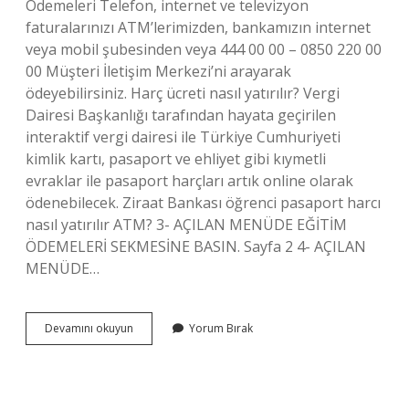
Ödemeleri Telefon, internet ve televizyon
faturalarınızı ATM’lerimizden, bankamızın internet
veya mobil şubesinden veya 444 00 00 – 0850 220 00
00 Müşteri İletişim Merkezi’ni arayarak
ödeyebilirsiniz. Harç ücreti nasıl yatırılır? Vergi
Dairesi Başkanlığı tarafından hayata geçirilen
interaktif vergi dairesi ile Türkiye Cumhuriyeti
kimlik kartı, pasaport ve ehliyet gibi kıymetli
evraklar ile pasaport harçları artık online olarak
ödenebilecek. Ziraat Bankası öğrenci pasaport harcı
nasıl yatırılır ATM? 3- AÇILAN MENÜDE EĞİTİM
ÖDEMELERİ SEKMESİNE BASIN. Sayfa 2 4- AÇILAN
MENÜDE…
Ziraat
Devamını okuyun
Yorum Bırak
Harç
Parası
Nasıl
Yatırılır