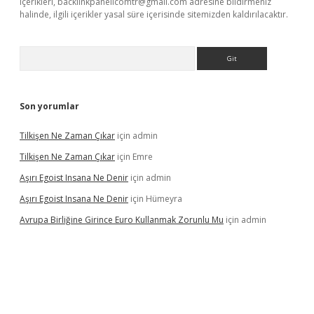
içerikleri,
backlinkpanelicomtr@gmail.com
adresine bildirmeniz
halinde, ilgili içerikler yasal süre içerisinde sitemizden kaldırılacaktır.
Arama
Son yorumlar
Tilkişen Ne Zaman Çıkar
için
admin
Tilkişen Ne Zaman Çıkar
için
Emre
Aşırı Egoist Insana Ne Denir
için
admin
Aşırı Egoist Insana Ne Denir
için
Hümeyra
Avrupa Birliğine Girince Euro Kullanmak Zorunlu Mu
için
admin