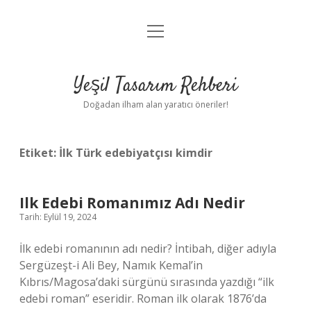
menüyü
Anasayfa
aç
Gizlilik Politikası
Yeşil Tasarım Rehberi
Yasal Uyarı
Doğadan ilham alan yaratıcı öneriler!
Hakkımızda
Etiket:
İlk Türk edebiyatçısı kimdir
Ilk Edebi Romanımız Adı Nedir
Tarih: Eylül 19, 2024
İlk edebi romanının adı nedir? İntibah, diğer adıyla
Sergüzeşt-i Ali Bey, Namık Kemal’in
Kıbrıs/Magosa’daki sürgünü sırasında yazdığı “ilk
edebi roman” eseridir. Roman ilk olarak 1876’da