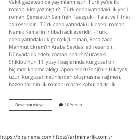
Vakit gazetesinde yayımlanmıştır. Türkiye’de ilk
romanı kim yazmıştır? -Türk edebiyatındaki ilk yerli
roman, Şemsettin Sami’nin Taaşşuk-ı Talat ve Fitnat
adlı eseridir. -Türk edebiyatındaki ilk edebi roman,
Namık Kemal’in İntibah adlı eseridir. -Türk
edebiyatındaki ilk gerçekçi roman, Recaizade
Mahmut Ekrem’in Araba Sevdası adlı eseridir.
Dünyada ilk edebi roman nedir? Murasaki
Shikibu’nun 11. yüzyıl başlarında kurgusal bir
biçimde kaleme aldığı Japon eseri Genji’nin Hikayesi,
uzun kurgusal metinlerden oluşmasına rağmen,
bazen tarihin ilk romanı olarak kabul edilir. İlk…
Ilk
Devamını okuyun
10 Yorum
Edebi
Romanımız
Adı
Nedir
https://birsinema.com
https://artmimarlik.com.tr