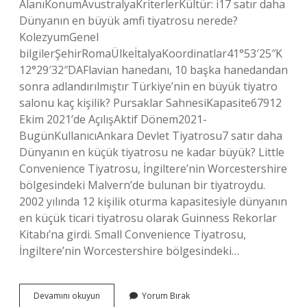
AlanıKonumAvustralyaKriterlerKültür: i17 satır daha
Dünyanın en büyük amfi tiyatrosu nerede?
KolezyumGenel
bilgilerŞehirRomaÜlkeİtalyaKoordinatlar41°53′25″K
12°29′32″DAFlavian hanedanı, 10 başka hanedandan
sonra adlandırılmıştır Türkiye’nin en büyük tiyatro
salonu kaç kişilik? Pursaklar SahnesiKapasite67912
Ekim 2021’de AçılışAktif Dönem2021-
BugünKullanıcıAnkara Devlet Tiyatrosu7 satır daha
Dünyanın en küçük tiyatrosu ne kadar büyük? Little
Convenience Tiyatrosu, İngiltere’nin Worcestershire
bölgesindeki Malvern’de bulunan bir tiyatroydu.
2002 yılında 12 kişilik oturma kapasitesiyle dünyanın
en küçük ticari tiyatrosu olarak Guinness Rekorlar
Kitabı’na girdi. Small Convenience Tiyatrosu,
İngiltere’nin Worcestershire bölgesindeki…
Dünyanın
Devamını okuyun
Yorum Bırak