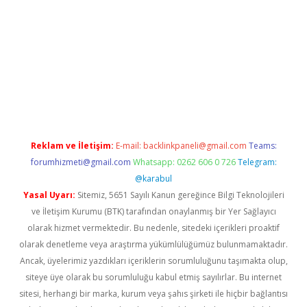
ris.com/
betexper indir
elexbetgiris.org
Reklam ve İletişim:
E-mail:
backlinkpaneli@gmail.com
Teams:
forumhizmeti@gmail.com
Whatsapp: 0262 606 0 726
Telegram:
@karabul
Yasal Uyarı:
Sitemiz, 5651 Sayılı Kanun gereğince Bilgi Teknolojileri
ve İletişim Kurumu (BTK) tarafından onaylanmış bir Yer Sağlayıcı
olarak hizmet vermektedir. Bu nedenle, sitedeki içerikleri proaktif
olarak denetleme veya araştırma yükümlülüğümüz bulunmamaktadır.
Ancak, üyelerimiz yazdıkları içeriklerin sorumluluğunu taşımakta olup,
siteye üye olarak bu sorumluluğu kabul etmiş sayılırlar. Bu internet
sitesi, herhangi bir marka, kurum veya şahıs şirketi ile hiçbir bağlantısı