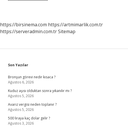
En
Büyük
Sahnesi
Nerede
https://birsinema.com
https://artmimarlik.com.tr
https://serveradmin.com.tr
Sitemap
Sidebar
Son Yazılar
Bronşun görevi nedir kısaca ?
Ağustos 6, 2026
Kuduz aşısı olduktan sonra yıkanılır mı ?
Ağustos 5, 2026
Avarız vergisi neden toplanır ?
Ağustos 5, 2026
500 liraya kaç dolar gelir ?
Ağustos 3, 2026