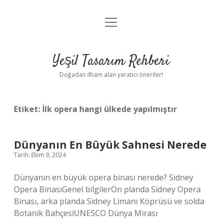
menüyü
Anasayfa
aç
Gizlilik Politikası
Yeşil Tasarım Rehberi
Yasal Uyarı
Doğadan ilham alan yaratıcı öneriler!
Hakkımızda
Etiket:
İlk opera hangi ülkede yapılmıştır
Dünyanın En Büyük Sahnesi Nerede
Tarih: Ekim 9, 2024
Dünyanın en büyük opera binası nerede? Sidney
Opera BinasıGenel bilgilerÖn planda Sidney Opera
Binası, arka planda Sidney Limanı Köprüsü ve solda
Botanik BahçesiUNESCO Dünya Mirası