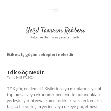
menüyü
Anasayfa
aç
Gizlilik Politikası
Yeşil Tasarım Rehberi
Yasal Uyarı
Doğadan ilham alan yaratıcı öneriler!
Hakkımızda
Etiket:
Iç göçün sebepleri nelerdir
Tdk Göç Nedir
Tarih: Eylül 17, 2024
TDK göç ne demek? Kişilerin veya grupların siyasal,
toplumsal veya ekonomik nedenlerle bulundukları
yerleşim yerini veya ikamet ettikleri yeri terk ederek
başka bir yerleşim yerine veya ülkeye göç etmesi