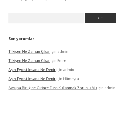
Arama
Son yorumlar
Tilkişen Ne Zaman Çıkar
için
admin
Tilkişen Ne Zaman Çıkar
için
Emre
Aşırı Egoist Insana Ne Denir
için
admin
Aşırı Egoist Insana Ne Denir
için
Hümeyra
Avrupa Birliğine Girince Euro Kullanmak Zorunlu Mu
için
admin
texper indir
elexbetgiris.org