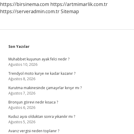
Teslim
https://birsinema.com
https://artmimarlik.com.tr
Oldu
https://serveradmin.com.tr
Sitemap
Sidebar
Son Yazılar
Muhabbet kuşunun ayak felci nedir ?
Ağustos 10, 2026
Trendyol moto kurye ne kadar kazanır ?
Ağustos 8, 2026
Kurutma makinesinde çamaşırlar kırışır mı ?
Ağustos 7, 2026
Bronşun görevi nedir kısaca ?
Ağustos 6, 2026
Kuduz aşısı olduktan sonra yıkanılır mı ?
Ağustos 5, 2026
Avarız vergisi neden toplanır ?