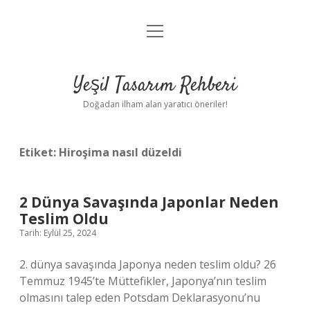
menüyü
Anasayfa
aç
Gizlilik Politikası
Yeşil Tasarım Rehberi
Yasal Uyarı
Doğadan ilham alan yaratıcı öneriler!
Hakkımızda
Etiket:
Hiroşima nasıl düzeldi
2 Dünya Savaşında Japonlar Neden
Teslim Oldu
Tarih: Eylül 25, 2024
2. dünya savaşında Japonya neden teslim oldu? 26
Temmuz 1945’te Müttefikler, Japonya’nın teslim
olmasını talep eden Potsdam Deklarasyonu’nu