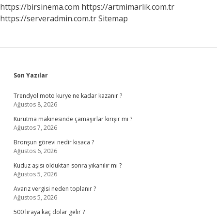
Teslim
https://birsinema.com
https://artmimarlik.com.tr
Oldu
https://serveradmin.com.tr
Sitemap
Sidebar
Son Yazılar
Trendyol moto kurye ne kadar kazanır ?
Ağustos 8, 2026
Kurutma makinesinde çamaşırlar kırışır mı ?
Ağustos 7, 2026
Bronşun görevi nedir kısaca ?
Ağustos 6, 2026
Kuduz aşısı olduktan sonra yıkanılır mı ?
Ağustos 5, 2026
Avarız vergisi neden toplanır ?
Ağustos 5, 2026
500 liraya kaç dolar gelir ?