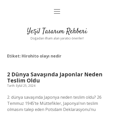
menüyü
Anasayfa
aç
Gizlilik Politikası
Yeşil Tasarım Rehberi
Yasal Uyarı
Doğadan ilham alan yaratıcı öneriler!
Hakkımızda
Etiket:
Hirohito olayı nedir
2 Dünya Savaşında Japonlar Neden
Teslim Oldu
Tarih: Eylül 25, 2024
2. dünya savaşında Japonya neden teslim oldu? 26
Temmuz 1945’te Müttefikler, Japonya’nın teslim
olmasını talep eden Potsdam Deklarasyonu’nu