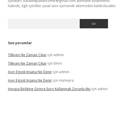
içerikleri,
backlinkpanelicomtr@gmail.com
adresine bildirmeniz
halinde, ilgili içerikler yasal süre içerisinde sitemizden kaldırılacaktır.
Arama
Son yorumlar
Tilkişen Ne Zaman Çıkar
için
admin
Tilkişen Ne Zaman Çıkar
için
Emre
Aşırı Egoist Insana Ne Denir
için
admin
Aşırı Egoist Insana Ne Denir
için
Hümeyra
Avrupa Birliğine Girince Euro Kullanmak Zorunlu Mu
için
admin